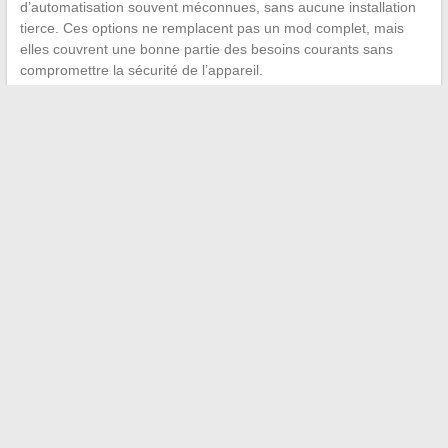
d’automatisation souvent méconnues, sans aucune installation
tierce. Ces options ne remplacent pas un mod complet, mais
elles couvrent une bonne partie des besoins courants sans
compromettre la sécurité de l’appareil.
La tentation d’installer HappyMod sur iOS repose sur une
promesse simple : tout gratuit, tout débloqué. La réalité
technique d’Apple rend cette promesse
fragile, temporaire et
potentiellement dangereuse pour vos données
. Les
certificats tombent, les profils sont révoqués, et le cadre
réglementaire européen se resserre. Mieux vaut miser sur des
solutions pérennes que sur un accès qui peut disparaître du jour
au lendemain.
←
Comment choisir la section de câble idéale pour alimenter
votre pompe de piscine
Qui est la compagne actuelle de Jules Torres ? Ce que l’on
sait sur leur relation
→