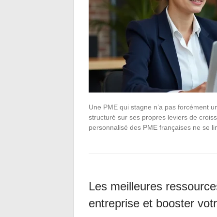
Une PME qui stagne n’a pas forcément un
structuré sur ses propres leviers de crois
personnalisé des PME françaises ne se li
Les meilleures ressource
entreprise et booster vot