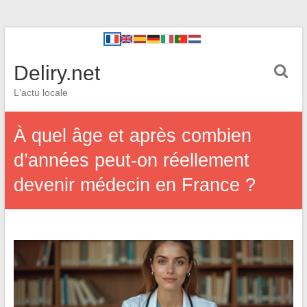
Deliry.net
L'actu locale
À quel âge et après combien
d’années peut-on réellement
devenir médecin en France ?