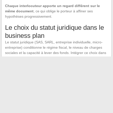
Chaque interlocuteur apporte un regard différent sur le
même document
, ce qui oblige le porteur à affiner ses
hypothèses progressivement.
Le choix du statut juridique dans le
business plan
Le statut juridique (SAS, SARL, entreprise individuelle, micro-
entreprise) conditionne le régime fiscal, le niveau de charges
sociales et la capacité à lever des fonds. Intégrer ce choix dans
le business plan, avec ses conséquences chiffrées, renforce la
crédibilité du dossier. Un prévisionnel bâti sans préciser le statut
laisse trop de zones d’ombre pour un financeur.
Le business plan qui fonctionne en 2025 n’est ni un exercice
littéraire ni une simple maquette financière. C’est un
document
de preuve, retravaillé à chaque étape du parcours
, qui
démontre que le porteur connaît son marché, maîtrise ses
chiffres et sait adapter son discours à chaque interlocuteur.