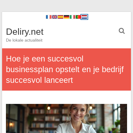
Deliry.net
De lokale actualiteit
Hoe je een succesvol
businessplan opstelt en je bedrijf
succesvol lanceert