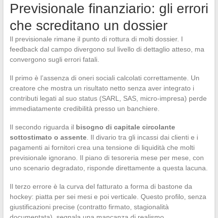
Previsionale finanziario: gli errori
che screditano un dossier
Il previsionale rimane il punto di rottura di molti dossier. I
feedback dal campo divergono sul livello di dettaglio atteso, ma
convergono sugli errori fatali.
Il primo è l’assenza di oneri sociali calcolati correttamente. Un
creatore che mostra un risultato netto senza aver integrato i
contributi legati al suo status (SARL, SAS, micro-impresa) perde
immediatamente credibilità presso un banchiere.
Il secondo riguarda il
bisogno di capitale circolante
sottostimato o assente
. Il divario tra gli incassi dai clienti e i
pagamenti ai fornitori crea una tensione di liquidità che molti
previsionale ignorano. Il piano di tesoreria mese per mese, con
uno scenario degradato, risponde direttamente a questa lacuna.
Il terzo errore è la curva del fatturato a forma di bastone da
hockey: piatta per sei mesi e poi verticale. Questo profilo, senza
giustificazioni precise (contratto firmato, stagionalità
documentata), segnala una mancanza di realismo.