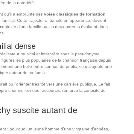
ée de la notoriété.
nt qu’il a emprunté des
voies classiques de formation
 familial. Cette trajectoire, banale en apparence, devient
contexte d’une famille où les deux parents évoluent dans
ns.
ilial dense
réalisateur musical et interprète sous le pseudonyme
s figures les plus populaires de la chanson française depuis
alement une belle-mère connue du public, ce qui ajoute une
que autour de sa famille.
ait pu l’orienter très tôt vers une carrière publique. Le fait
ropre chemin, loin des raccourcis, renforce la curiosité du
hy suscite autant de
ment : pourquoi un jeune homme d’une vingtaine d’années,