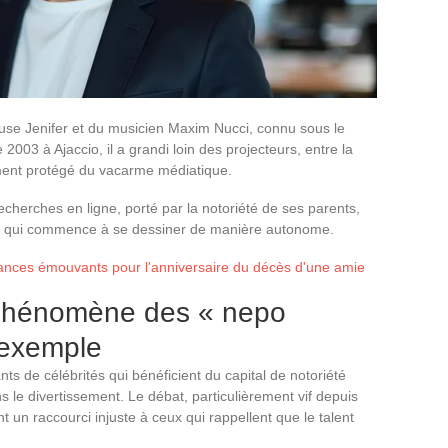
euse Jenifer et du musicien Maxim Nucci, connu sous le
03 à Ajaccio, il a grandi loin des projecteurs, entre la
ement protégé du vacarme médiatique.
cherches en ligne, porté par la notoriété de ses parents,
lle qui commence à se dessiner de manière autonome.
nces émouvants pour l'anniversaire du décès d'une amie
 phénomène des « nepo
-exemple
ts de célébrités qui bénéficient du capital de notoriété
s le divertissement. Le débat, particulièrement vif depuis
 un raccourci injuste à ceux qui rappellent que le talent