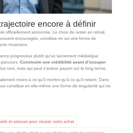
ajectoire encore à définir
té officiellement annoncée. Le choix de rester en retrait,
st souvent encouragée, constitue en soi une forme de
rents musiciens.
issance progressive plutôt qu’un lancement médiatique
n parcours.
Construire une crédibilité avant d’occuper
lus rare, mais qui peut s’avérer payant sur le long terme.
nalement moins à ce qu’il montre qu’à ce qu’il retient. Dans
nue constitue en elle-même une forme de singularité qui ne
seils et astuces pour réussir votre achat
lles une chatte déplace ses chatons après la naissance
→