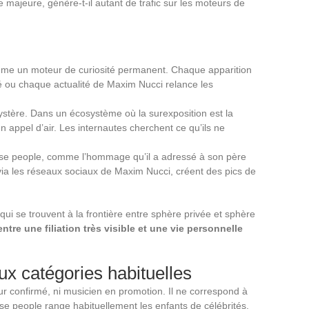
 majeure, génère-t-il autant de trafic sur les moteurs de
me un moteur de curiosité permanent. Chaque apparition
 ou chaque actualité de Maxim Nucci relance les
ystère. Dans un écosystème où la surexposition est la
 appel d’air. Les internautes cherchent ce qu’ils ne
sse people, comme l’hommage qu’il a adressé à son père
 via les réseaux sociaux de Maxim Nucci, créent des pics de
ui se trouvent à la frontière entre sphère privée et sphère
ntre une filiation très visible et une vie personnelle
ux catégories habituelles
ur confirmé, ni musicien en promotion. Il ne correspond à
e people range habituellement les enfants de célébrités.