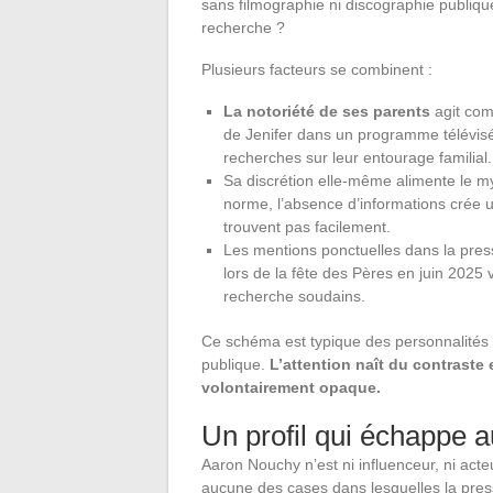
sans filmographie ni discographie publique
recherche ?
Plusieurs facteurs se combinent :
La notoriété de ses parents
agit com
de Jenifer dans un programme télévisé
recherches sur leur entourage familial.
Sa discrétion elle-même alimente le m
norme, l’absence d’informations crée un
trouvent pas facilement.
Les mentions ponctuelles dans la pre
lors de la fête des Pères en juin 2025
recherche soudains.
Ce schéma est typique des personnalités q
publique.
L’attention naît du contraste e
volontairement opaque.
Un profil qui échappe a
Aaron Nouchy n’est ni influenceur, ni acte
aucune des cases dans lesquelles la press