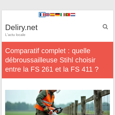
Deliry.net
L'actu locale
Comparatif complet : quelle
débroussailleuse Stihl choisir
entre la FS 261 et la FS 411 ?