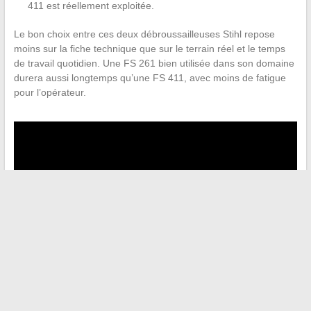
411 est réellement exploitée.
Le bon choix entre ces deux débroussailleuses Stihl repose
moins sur la fiche technique que sur le terrain réel et le temps
de travail quotidien. Une FS 261 bien utilisée dans son domaine
durera aussi longtemps qu’une FS 411, avec moins de fatigue
pour l’opérateur.