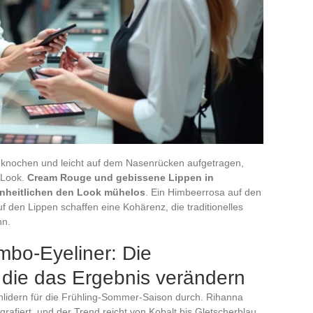
nochen und leicht auf dem Nasenrücken aufgetragen,
”-Look.
Cream Rouge und gebissene Lippen in
inheitlichen den Look mühelos
. Ein Himbeerrosa auf den
 den Lippen schaffen eine Kohärenz, die traditionelles
nn.
bo-Eyeliner: Die
 die das Ergebnis verändern
enlidern für die Frühling-Sommer-Saison durch. Rihanna
rafiert, und der Trend reicht von Kobalt bis Gletscherblau,