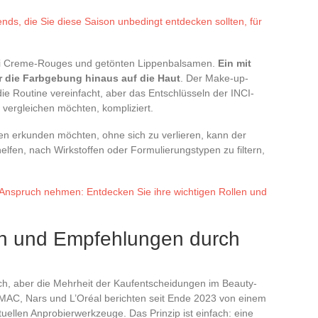
ds, die Sie diese Saison unbedingt entdecken sollten, für
ei Creme-Rouges und getönten Lippenbalsamen.
Ein mit
r die Farbgebung hinaus auf die Haut
. Der Make-up-
ie Routine vereinfacht, aber das Entschlüsseln der INCI-
n vergleichen möchten, kompliziert.
en erkunden möchten, ohne sich zu verlieren, kann der
fen, nach Wirkstoffen oder Formulierungstypen zu filtern,
Anspruch nehmen: Entdecken Sie ihre wichtigen Rollen und
ren und Empfehlungen durch
ich, aber die Mehrheit der Kaufentscheidungen im Beauty-
 MAC, Nars und L’Oréal berichten seit Ende 2023 von einem
rtuellen Anprobierwerkzeuge. Das Prinzip ist einfach: eine