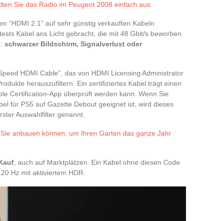
alten Sie das Radio im Peugeot 2008 einfach aus
n “HDMI 2.1” auf sehr günstig verkauften Kabeln
ests Kabel ans Licht gebracht, die mit 48 Gbit/s beworben
s:
schwarzer Bildschirm, Signalverlust oder
 Speed HDMI Cable”, das von HDMI Licensing Administrator
rodukte herauszufiltern. Ein zertifiziertes Kabel trägt einen
ble Certification-App überprüft werden kann. Wenn Sie
l für PS5 auf Gazette Debout geeignet ist, wird dieses
rster Auswahlfilter genannt.
 Sie anbauen können, um Ihren Garten das ganze Jahr
Kauf
, auch auf Marktplätzen. Ein Kabel ohne diesen Code
K 120 Hz mit aktiviertem HDR.