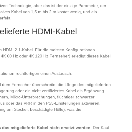
tiven Technologie, aber das ist der einzige Parameter, der
passives Kabel von 1,5 m bis 2 m kostet wenig, und ein
erfekt.
gelieferte HDMI-Kabel
en HDMI 2.1-Kabel. Für die meisten Konfigurationen
 4K 60 Hz oder 4K 120 Hz Fernseher) erledigt dieses Kabel
tionen rechtfertigen einen Austausch:
 dem Fernseher überschreitet die Länge des mitgelieferten
erung oder ein nicht zertifiziertes Kabel als Ergänzung.
limmern, Mikro-Unterbrechungen, flüchtiger schwarzer
us oder das VRR in den PS5-Einstellungen aktivieren.
ung am Stecker, beschädigte Hülle), was die
as mitgelieferte Kabel nicht ersetzt werden
. Der Kauf