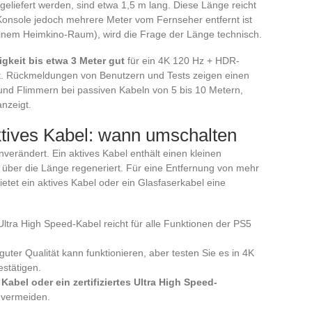
eliefert werden, sind etwa 1,5 m lang. Diese Länge reicht
Konsole jedoch mehrere Meter vom Fernseher entfernt ist
inem Heimkino-Raum), wird die Frage der Länge technisch.
igkeit bis etwa 3 Meter gut
für ein 4K 120 Hz + HDR-
ert. Rückmeldungen von Benutzern und Tests zeigen einen
und Flimmern bei passiven Kabeln von 5 bis 10 Metern,
nzeigt.
ktives Kabel: wann umschalten
nverändert. Ein aktives Kabel enthält einen kleinen
l über die Länge regeneriert. Für eine Entfernung von mehr
ietet ein aktives Kabel oder ein Glasfaserkabel eine
s Ultra High Speed-Kabel reicht für alle Funktionen der PS5
guter Qualität kann funktionieren, aber testen Sie es in 4K
estätigen.
 Kabel oder ein zertifiziertes Ultra High Speed-
u vermeiden.