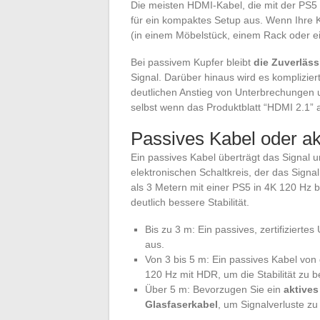
Die meisten HDMI-Kabel, die mit der PS5 g
für ein kompaktes Setup aus. Wenn Ihre 
(in einem Möbelstück, einem Rack oder e
Bei passivem Kupfer bleibt
die Zuverläss
Signal. Darüber hinaus wird es komplizi
deutlichen Anstieg von Unterbrechungen 
selbst wenn das Produktblatt “HDMI 2.1” a
Passives Kabel oder a
Ein passives Kabel überträgt das Signal u
elektronischen Schaltkreis, der das Signa
als 3 Metern mit einer PS5 in 4K 120 Hz b
deutlich bessere Stabilität.
Bis zu 3 m: Ein passives, zertifizierte
aus.
Von 3 bis 5 m: Ein passives Kabel von 
120 Hz mit HDR, um die Stabilität zu b
Über 5 m: Bevorzugen Sie ein
aktives
Glasfaserkabel
, um Signalverluste z