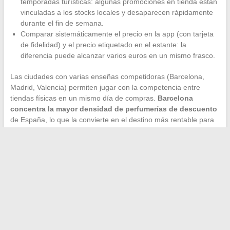
temporadas turísticas: algunas promociones en tienda están
vinculadas a los stocks locales y desaparecen rápidamente
durante el fin de semana.
Comparar sistemáticamente el precio en la app (con tarjeta
de fidelidad) y el precio etiquetado en el estante: la
diferencia puede alcanzar varios euros en un mismo frasco.
Las ciudades con varias enseñas competidoras (Barcelona,
Madrid, Valencia) permiten jugar con la competencia entre
tiendas físicas en un mismo día de compras.
Barcelona
concentra la mayor densidad de perfumerías de descuento
de España, lo que la convierte en el destino más rentable para
este tipo de compra.
El precio de un perfume en España depende menos del lugar
geográfico que del canal de distribución elegido. Una enseña de
descuento con la tarjeta de fidelidad activada casi siempre
superará a un duty free, una tienda fronteriza o un revendedor
en línea francés. El verdadero ahorro se construye por
adelantado, con la aplicación en mano, incluso antes de cruzar
la frontera.