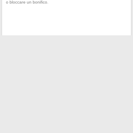
o bloccare un bonifico.
←
Come scegliere il miglior cavo HDMI per sfruttare appieno
la tua PS5
Scopri l’evoluzione in immagini della coppia Alicia Dauby e