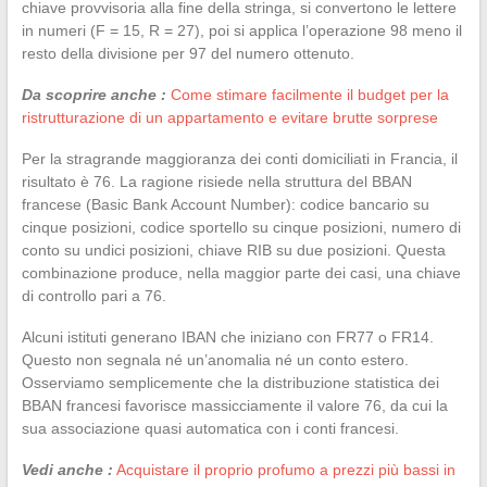
chiave provvisoria alla fine della stringa, si convertono le lettere
in numeri (F = 15, R = 27), poi si applica l’operazione 98 meno il
resto della divisione per 97 del numero ottenuto.
Da scoprire anche :
Come stimare facilmente il budget per la
ristrutturazione di un appartamento e evitare brutte sorprese
Per la stragrande maggioranza dei conti domiciliati in Francia, il
risultato è 76. La ragione risiede nella struttura del BBAN
francese (Basic Bank Account Number): codice bancario su
cinque posizioni, codice sportello su cinque posizioni, numero di
conto su undici posizioni, chiave RIB su due posizioni. Questa
combinazione produce, nella maggior parte dei casi, una chiave
di controllo pari a 76.
Alcuni istituti generano IBAN che iniziano con FR77 o FR14.
Questo non segnala né un’anomalia né un conto estero.
Osserviamo semplicemente che la distribuzione statistica dei
BBAN francesi favorisce massicciamente il valore 76, da cui la
sua associazione quasi automatica con i conti francesi.
Vedi anche :
Acquistare il proprio profumo a prezzi più bassi in