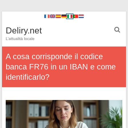
Deliry.net
L’attualità locale
A cosa corrisponde il codice
banca FR76 in un IBAN e come
identificarlo?