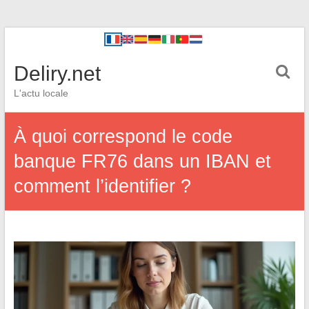
Deliry.net
L'actu locale
À quoi correspond le code
banque FR76 dans un IBAN et
comment l’identifier ?