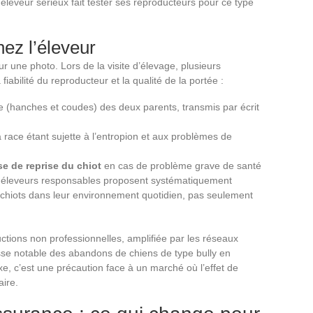
éleveur sérieux fait tester ses reproducteurs pour ce type
hez l’éleveur
r une photo. Lors de la visite d’élevage, plusieurs
iabilité du reproducteur et la qualité de la portée :
e (hanches et coudes) des deux parents, transmis par écrit
a race étant sujette à l’entropion et aux problèmes de
e de reprise du chiot
en cas de problème grave de santé
 éleveurs responsables proposent systématiquement
s chiots dans leur environnement quotidien, pas seulement
ctions non professionnelles, amplifiée par les réseaux
se notable des abandons de chiens de type bully en
uxe, c’est une précaution face à un marché où l’effet de
aire.