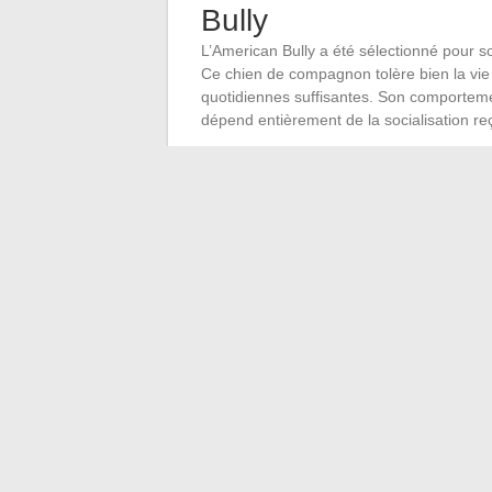
Bully
L’American Bully a été sélectionné pour s
Ce chien de compagnon tolère bien la vie 
quotidiennes suffisantes. Son comporteme
dépend entièrement de la socialisation re
L’Exotic Bully, avec sa morphologie plus
Sa capacité à se dépenser reste limitée 
sédentaire, mais entraîne un risque accru 
Pour les deux races, la socialisation pré
conditionne le comportement adulte du ch
extérieure développera des réactions de pe
ses parents.
Choisir son chiot bully
différence
Le choix final repose sur trois piliers : la
chiot et l’adéquation entre le format du ch