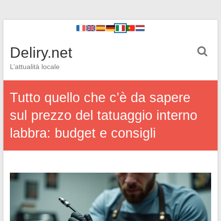
Deliry.net
L’attualità locale
Tutto quello che c’è da sapere
sul prezzo del tatuaggio interno
labbra: budget e consigli