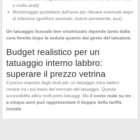
o molto acidi)
Monitoraggio quotidiano dell’area per rilevare eventuali segni
di infezione (gonfiore anomalo, dolore persistente, pus)
Un tatuaggio buccale ben cicatrizzato dipende tanto dalla
cura fornita dopo la seduta quanto dal gesto del tatuatore
.
Budget realistico per un
tatuaggio interno labbro:
superare il prezzo vetrina
Il prezzo esposto dagli studi per un tatuaggio intra-labbro
rimane tra i più bassi del mercato del tatuaggio. Questa
accessibilità attira molti primi tatuaggi. Ma
il costo reale su tre
a cinque anni può rappresentare il doppio della tariffa
iniziale
.
Prima di impegnarti, valuta il tuo budget includendo almeno due
ritocchi, le cure post-seduta e una eventuale consultazione in
caso di complicazione. Questo calcolo ti eviterà di scoprire la