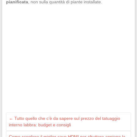
pianificata
, non sulla quantità di piante installate.
←
Tutto quello che c’è da sapere sul prezzo del tatuaggio
interno labbra: budget e consigli
Come scegliere il miglior cavo HDMI per sfruttare appieno la