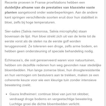
Recente proeven in Franse proefstations hebben een
duidelijke afname van de prestaties van klassieke vaste
planten
aangetoond onder waterbeperkingen. Aan de andere
kant springen verschillende soorten eruit door hun stabiliteit in
bloei, zelfs bij hoge temperaturen.
Sier-salies (Salvia nemorosa, Salvia microphylla) staan
bovenaan de lijst. Hun bloei strekt zich uit van de lente tot de
eerste vorst als de stelen na de eerste golf worden
teruggesnoeid. Ze tolereren een droge, zelfs arme bodem, en
hebben geen ondersteuning of speciale behandeling nodig.
Echinacea’s, die ooit gereserveerd waren voor natuurtuinen,
hebben om dezelfde redenen hun weg gevonden naar stedelijke
bloembedden. Hun lange zomerse bloei, hun droogteresistentie
en hun vermogen om bestuivers aan te trekken, maken ze een
coherente keuze voor wie een kleurige tuin zonder intensieve
bewatering zoekt.
Gaura lindheimeri: continue bloei van juni tot oktober,
verdraagt droge bodems en vergeetachtige bewatering.
Luchtige groei die dichte bloembedden verlicht.