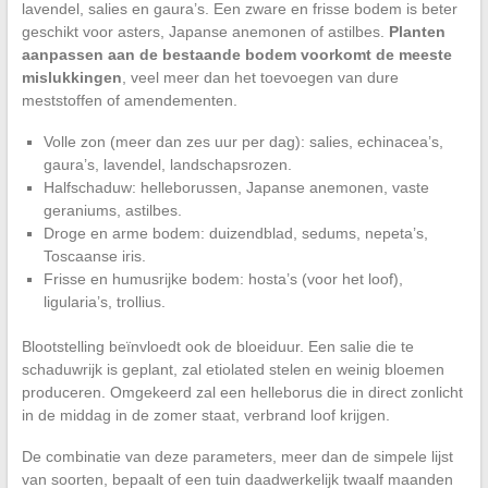
lavendel, salies en gaura’s. Een zware en frisse bodem is beter
geschikt voor asters, Japanse anemonen of astilbes.
Planten
aanpassen aan de bestaande bodem voorkomt de meeste
mislukkingen
, veel meer dan het toevoegen van dure
meststoffen of amendementen.
Volle zon (meer dan zes uur per dag): salies, echinacea’s,
gaura’s, lavendel, landschapsrozen.
Halfschaduw: helleborussen, Japanse anemonen, vaste
geraniums, astilbes.
Droge en arme bodem: duizendblad, sedums, nepeta’s,
Toscaanse iris.
Frisse en humusrijke bodem: hosta’s (voor het loof),
ligularia’s, trollius.
Blootstelling beïnvloedt ook de bloeiduur. Een salie die te
schaduwrijk is geplant, zal etiolated stelen en weinig bloemen
produceren. Omgekeerd zal een helleborus die in direct zonlicht
in de middag in de zomer staat, verbrand loof krijgen.
De combinatie van deze parameters, meer dan de simpele lijst
van soorten, bepaalt of een tuin daadwerkelijk twaalf maanden