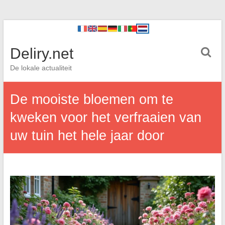
Deliry.net
De lokale actualiteit
De mooiste bloemen om te
kweken voor het verfraaien van
uw tuin het hele jaar door