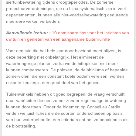
siertuinbewatering tijdens droogteperiodes. De zomerse
prefectuurverordeningen, die nu bijna systematisch zijn in veel
departementen, kunnen alle niet-voedselbewatering gedurende
meerdere weken verbieden.
Aanvullende lectuur :
10 onmisbare tips voor het inrichten van
uw tuin en genieten van een aangename buitenruimte
Voor een tuin die het hele jaar door bloeiend moet blijven, is
deze beperking niet onbelangrijk. Het elimineert de
waterhongerige planten zodra we de hittepieken niet meer
kunnen compenseren. De phloxen, de delphiniums of bepaalde
zomerviolen, die een constant koele bodem vereisen, worden
riskante keuzes in een groot deel van het gebied.
Tuinenwinkels hebben dit goed begrepen: de vraag verschuift
naar variëteiten die een zomer zonder regelmatige bewatering
kunnen doorstaan. Onder de bloemen op Conseil au Jardin
vinden we juist fiches die de soorten onderscheiden op basis
van hun waterbehoefte, een criterium dat net zo bepalend is als
de blootstelling.