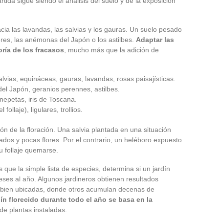
rtida sigue siendo el análisis del suelo y de la exposición
cia las lavandas, las salvias y los gauras. Un suelo pesado
res, las anémonas del Japón o los astilbes.
Adaptar las
oría de los fracasos
, mucho más que la adición de
alvias, equináceas, gauras, lavandas, rosas paisajísticas.
l Japón, geranios perennes, astilbes.
nepetas, iris de Toscana.
ollaje), ligulares, trollios.
ón de la floración. Una salvia plantada en una situación
dos y pocas flores. Por el contrario, un heléboro expuesto
su follaje quemarse.
ue la simple lista de especies, determina si un jardín
es al año. Algunos jardineros obtienen resultados
s bien ubicadas, donde otros acumulan decenas de
ín florecido durante todo el año se basa en la
 de plantas instaladas.