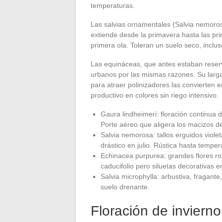
temperaturas.
Las salvias ornamentales (Salvia nemorosa,
extiende desde la primavera hasta las pri
primera ola. Toleran un suelo seco, inclus
Las equináceas, que antes estaban reserv
urbanos por las mismas razones. Su larga 
para atraer polinizadores las convierten
productivo en colores sin riego intensivo.
Gaura lindheimeri: floración continua d
Porte aéreo que aligera los macizos d
Salvia nemorosa: tallos erguidos viole
drástico en julio. Rústica hasta tempe
Echinacea purpurea: grandes flores ro
caducifolio pero siluetas decorativas en
Salvia microphylla: arbustiva, fragante
suelo drenante.
Floración de invierno