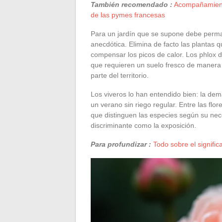
También recomendado :
Acompañamiento
de las pymes francesas
Para un jardín que se supone debe perman
anecdótica. Elimina de facto las planta
compensar los picos de calor. Los phlox d
que requieren un suelo fresco de manera 
parte del territorio.
Los viveros lo han entendido bien: la de
un verano sin riego regular. Entre las fl
que distinguen las especies según su nece
discriminante como la exposición.
Para profundizar :
Todo sobre el signific