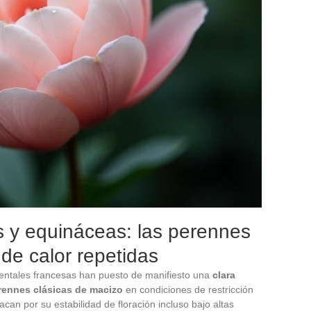
s y equináceas: las perennes
 de calor repetidas
entales francesas han puesto de manifiesto una
clara
rennes clásicas de macizo
en condiciones de restricción
can por su estabilidad de floración incluso bajo altas