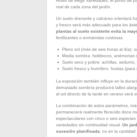
Antes de elegir variedades, el punto de pa
real de cada zona del jardín.
Un suelo drenante y calcáreo orientará ha
y fresco será más adecuado para los áste
plantas al suelo existente evita la may
fertilizantes o enmiendas costosas.
Pleno sol (más de seis horas al día): s
Media sombra: heléboros, anémonas de
Suelo seco y pobre: achíllas, sedums, 
Suelo fresco y humífero: hostas (para el f
La exposición también influye en la duraci
demasiado sombría producirá tallos alarga
al sol directo de la tarde en verano verá 
La combinación de estos parámetros, más q
permanecerá realmente florecido doce mes
espectaculares con cinco o seis especie
variedades sin continuidad visual.
Un jard
sucesión planificada
, no en la cantidad