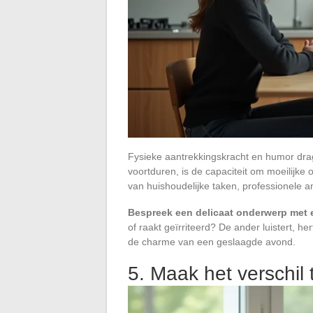
Fysieke aantrekkingskracht en humor drage
voortduren, is de capaciteit om moeilijke
van huishoudelijke taken, professionele a
Bespreek een delicaat onderwerp met el
of raakt geïrriteerd? De ander luistert, he
de charme van een geslaagde avond.
5. Maak het verschil