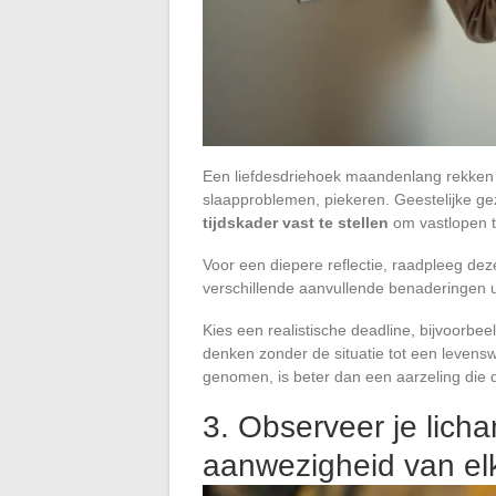
Een liefdesdriehoek maandenlang rekken v
slaapproblemen, piekeren. Geestelijke g
tijdskader vast te stellen
om vastlopen 
Voor een diepere reflectie, raadpleeg de
verschillende aanvullende benaderingen u
Kies een realistische deadline, bijvoorbee
denken zonder de situatie tot een levensw
genomen, is beter dan een aarzeling die 
3. Observeer je licha
aanwezigheid van el