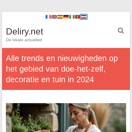
Deliry.net
De lokale actualiteit
Alle trends en nieuwigheden op
het gebied van doe-het-zelf,
decoratie en tuin in 2024