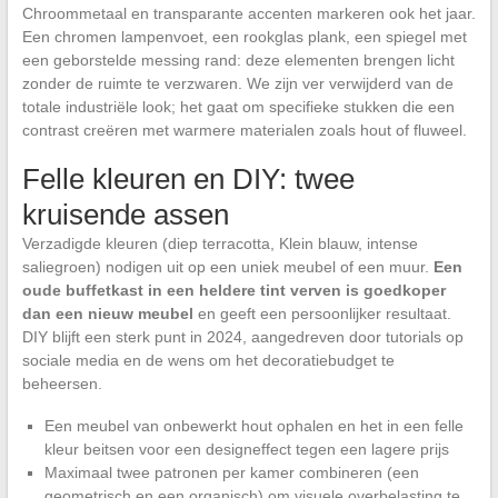
Chroommetaal en transparante accenten markeren ook het jaar.
Een chromen lampenvoet, een rookglas plank, een spiegel met
een geborstelde messing rand: deze elementen brengen licht
zonder de ruimte te verzwaren. We zijn ver verwijderd van de
totale industriële look; het gaat om specifieke stukken die een
contrast creëren met warmere materialen zoals hout of fluweel.
Felle kleuren en DIY: twee
kruisende assen
Verzadigde kleuren (diep terracotta, Klein blauw, intense
saliegroen) nodigen uit op een uniek meubel of een muur.
Een
oude buffetkast in een heldere tint verven is goedkoper
dan een nieuw meubel
en geeft een persoonlijker resultaat.
DIY blijft een sterk punt in 2024, aangedreven door tutorials op
sociale media en de wens om het decoratiebudget te
beheersen.
Een meubel van onbewerkt hout ophalen en het in een felle
kleur beitsen voor een designeffect tegen een lagere prijs
Maximaal twee patronen per kamer combineren (een
geometrisch en een organisch) om visuele overbelasting te