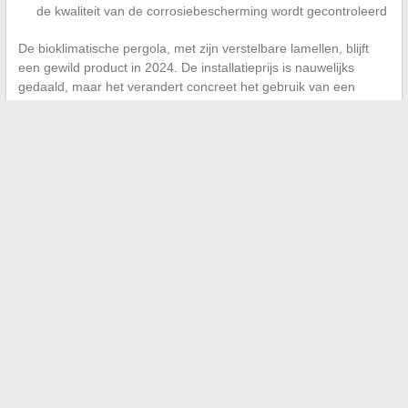
de kwaliteit van de corrosiebescherming wordt gecontroleerd
De bioklimatische pergola, met zijn verstelbare lamellen, blijft
een gewild product in 2024. De installatieprijs is nauwelijks
gedaald, maar het verandert concreet het gebruik van een
terras door schaduw, lichte regen en ventilatie te beheren
zonder iets te demonteren.
De trends van 2024 in doe-het-zelf, decoratie en tuin
convergeren naar dezelfde reflex:
repareren voordat je
vervangt, kiezen voor duurzame materialen en elk project
aanpassen aan de lokale omstandigheden
. De Europese
regelgeving versnelt deze beweging, maar het is vooral het
gezonde verstand ter plaatse dat de beslissingen leidt, project
na project.
←
Hoeveel verdient een stewardess bij Emirates in 2024?
Begrijp de belangrijke verschillen tussen WhatsApp en