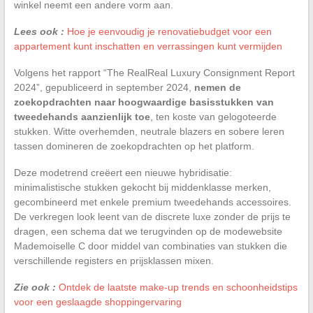
winkel neemt een andere vorm aan.
Lees ook :
Hoe je eenvoudig je renovatiebudget voor een
appartement kunt inschatten en verrassingen kunt vermijden
Volgens het rapport “The RealReal Luxury Consignment Report
2024”, gepubliceerd in september 2024,
nemen de
zoekopdrachten naar hoogwaardige basisstukken van
tweedehands aanzienlijk toe
, ten koste van gelogoteerde
stukken. Witte overhemden, neutrale blazers en sobere leren
tassen domineren de zoekopdrachten op het platform.
Deze modetrend creëert een nieuwe hybridisatie:
minimalistische stukken gekocht bij middenklasse merken,
gecombineerd met enkele premium tweedehands accessoires.
De verkregen look leent van de discrete luxe zonder de prijs te
dragen, een schema dat we terugvinden op de modewebsite
Mademoiselle C door middel van combinaties van stukken die
verschillende registers en prijsklassen mixen.
Zie ook :
Ontdek de laatste make-up trends en schoonheidstips
voor een geslaagde shoppingervaring