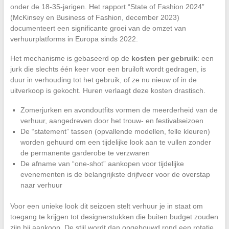
onder de 18-35-jarigen. Het rapport “State of Fashion 2024”
(McKinsey en Business of Fashion, december 2023)
documenteert een significante groei van de omzet van
verhuurplatforms in Europa sinds 2022.
Het mechanisme is gebaseerd op de
kosten per gebruik
: een
jurk die slechts één keer voor een bruiloft wordt gedragen, is
duur in verhouding tot het gebruik, of ze nu nieuw of in de
uitverkoop is gekocht. Huren verlaagt deze kosten drastisch.
Zomerjurken en avondoutfits vormen de meerderheid van de
verhuur, aangedreven door het trouw- en festivalseizoen
De “statement” tassen (opvallende modellen, felle kleuren)
worden gehuurd om een tijdelijke look aan te vullen zonder
de permanente garderobe te verzwaren
De afname van “one-shot” aankopen voor tijdelijke
evenementen is de belangrijkste drijfveer voor de overstap
naar verhuur
Voor een unieke look dit seizoen stelt verhuur je in staat om
toegang te krijgen tot designerstukken die buiten budget zouden
zijn bij aankoop. De stijl wordt dan opgebouwd rond een rotatie