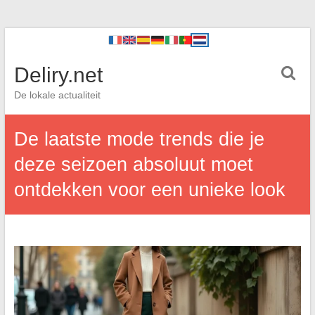
Deliry.net
De lokale actualiteit
De laatste mode trends die je
deze seizoen absoluut moet
ontdekken voor een unieke look