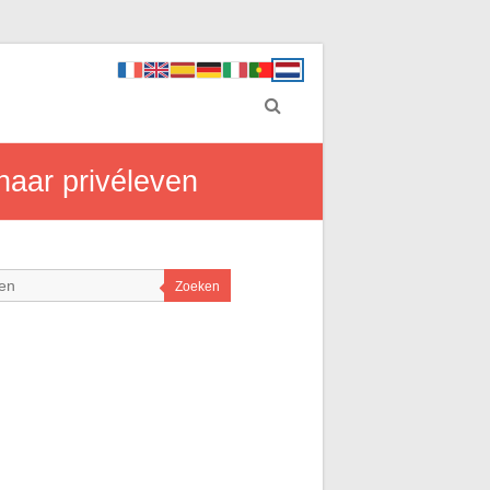
haar privéleven
Zoeken