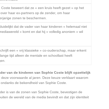
 Coste beweert dat ze « een kruis heeft gezet » op het
 over haar ex-partners op de zender, om haar
rjarige zonen te beschermen.
duidelijkt dat de vader van haar kinderen « helemaal niet
 mediawereld » komt en dat hij « volledig anoniem » wil
.
chrijft een « vrij klassieke » co-ouderschap, maar erkent
 lange tijd alleen de mentale en schoollast heeft
gen.
der van de kinderen van Sophie Coste blijft opzettelijk
rt deze voorwaarde al jaren. Deze keuze verklaart waarom
t, ondanks de bekendheid van Sophie Coste.
ader is van de zonen van Sophie Coste, bevestigen de
iten de wereld van de media bevindt en dat zijn identiteit