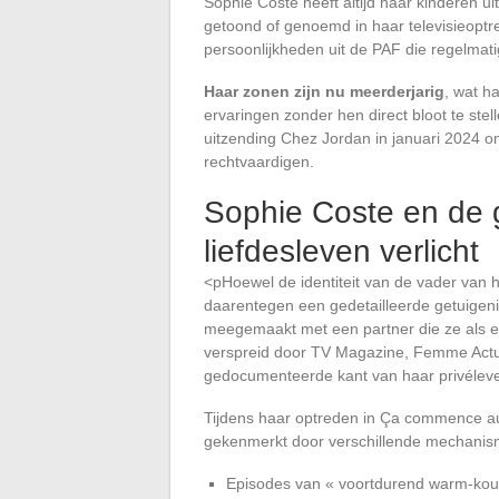
Sophie Coste heeft altijd haar kinderen 
getoond of genoemd in haar televisieoptr
persoonlijkheden uit de PAF die regelmati
Haar zonen zijn nu meerderjarig
, wat ha
ervaringen zonder hen direct bloot te stel
uitzending Chez Jordan in januari 2024 o
rechtvaardigen.
Sophie Coste en de g
liefdesleven verlicht
<pHoewel de identiteit van de vader van h
daarentegen een gedetailleerde getuigenis
meegemaakt met een partner die ze als ee
verspreid door TV Magazine, Femme Actu
gedocumenteerde kant van haar privélev
Tijdens haar optreden in Ça commence aujo
gekenmerkt door verschillende mechanis
Episodes van « voortdurend warm-koud