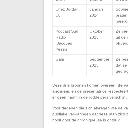
Chez Jordan,
Januari
Sophie
C8
2024
praten
meerde
Podcast Sud
Oktober
Ze ver
Radio
2023
uit de
(Jacques
blijven
Pessis)
Gala
September
Ze bes
2023
dat ze
gedra
Deze drie bronnen komen overeen:
de va
anoniem
, en de presentatrice respectee
er geen naam in de roddelpers verschijn
Voor degenen die zich afvragen wie de v
publieke verklaringen dat deze man zich bu
nooit door de chroniqueuse is onthuld.