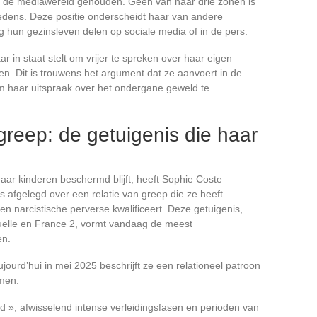
uit de mediawereld gehouden. Geen van haar drie zonen is
edens. Deze positie onderscheidt haar van andere
g hun gezinsleven delen op sociale media of in de pers.
ar in staat stelt om vrijer te spreken over haar eigen
len. Dit is trouwens het argument dat ze aanvoert in de
m haar uitspraak over het ondergane geweld te
reep: de getuigenis die haar
aar kinderen beschermd blijft, heeft Sophie Coste
 afgelegd over een relatie van greep die ze heeft
n narcistische perverse kwalificeert. Deze getuigenis,
elle en France 2, vormt vandaag de meest
en.
urd’hui in mei 2025 beschrijft ze een relationeel patroon
men:
 », afwisselend intense verleidingsfasen en perioden van