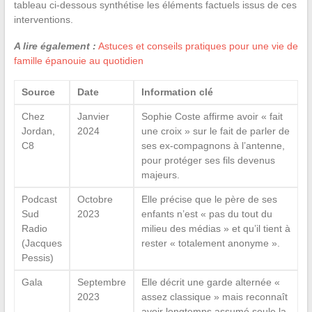
tableau ci-dessous synthétise les éléments factuels issus de ces
interventions.
A lire également :
Astuces et conseils pratiques pour une vie de
famille épanouie au quotidien
Source
Date
Information clé
Chez
Janvier
Sophie Coste affirme avoir « fait
Jordan,
2024
une croix » sur le fait de parler de
C8
ses ex-compagnons à l’antenne,
pour protéger ses fils devenus
majeurs.
Podcast
Octobre
Elle précise que le père de ses
Sud
2023
enfants n’est « pas du tout du
Radio
milieu des médias » et qu’il tient à
(Jacques
rester « totalement anonyme ».
Pessis)
Gala
Septembre
Elle décrit une garde alternée «
2023
assez classique » mais reconnaît
avoir longtemps assumé seule la