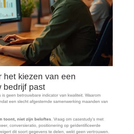
or het kiezen van een
bedrijf past
ijs is geen betrouwbare indicator van kwaliteit. Waarom
Omdat een slecht afgestemde samenwerking maanden van
 toont, niet zijn beloftes
. Vraag om casestudy’s met
eer, conversieratio, positionering op geïdentificeerde
eigert dit soort gegevens te delen, wekt geen vertrouwen.