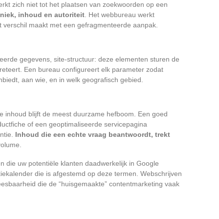
erkt zich niet tot het plaatsen van zoekwoorden op een
niek, inhoud en autoriteit
. Het webbureau werkt
t het verschil maakt met een gefragmenteerde aanpak.
ureerde gegevens, site-structuur: deze elementen sturen de
eteert. Een bureau configureert elk parameter zodat
biedt, aan wie, en in welk geografisch gebied.
ge inhoud blijft de meest duurzame hefboom. Een goed
ductfiche of een geoptimaliseerde servicepagina
ntie.
Inhoud die een echte vraag beantwoordt, trekt
 volume.
n die uw potentiële klanten daadwerkelijk in Google
tiekalender die is afgestemd op deze termen. Webschrijven
 leesbaarheid die de “huisgemaakte” contentmarketing vaak