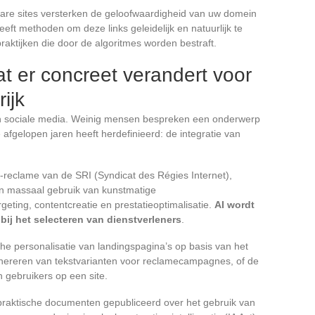
bare sites versterken de geloofwaardigheid van uw domein
ft methoden om deze links geleidelijk en natuurlijk te
raktijken die door de algoritmes worden bestraft.
at er concreet verandert voor
ijk
n sociale media. Weinig mensen bespreken een onderwerp
fgelopen jaren heeft herdefinieerd: de integratie van
-reclame van de SRI (Syndicat des Régies Internet),
een massaal gebruik van kunstmatige
rgeting, contentcreatie en prestatieoptimalisatie.
AI wordt
bij het selecteren van dienstverleners
.
che personalisatie van landingspagina’s op basis van het
genereren van tekstvarianten voor reclamecampagnes, of de
 gebruikers op een site.
e praktische documenten gepubliceerd over het gebruik van