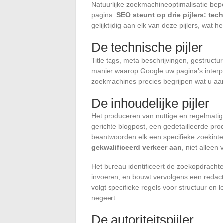
Natuurlijke zoekmachineoptimalisatie bep
pagina.
SEO steunt op drie pijlers: tech
gelijktijdig aan elk van deze pijlers, wa
De technische pijler
Title tags, meta beschrijvingen, gestruct
manier waarop Google uw pagina’s interpr
zoekmachines precies begrijpen wat u aan
De inhoudelijke pijler
Het produceren van nuttige en regelmati
gerichte blogpost, een gedetailleerde pro
beantwoorden elk een specifieke zoekinte
gekwalificeerd verkeer aan
, niet alleen
Het bureau identificeert de zoekopdrachte
invoeren, en bouwt vervolgens een redac
volgt specifieke regels voor structuur en
negeert.
De autoriteitspijler