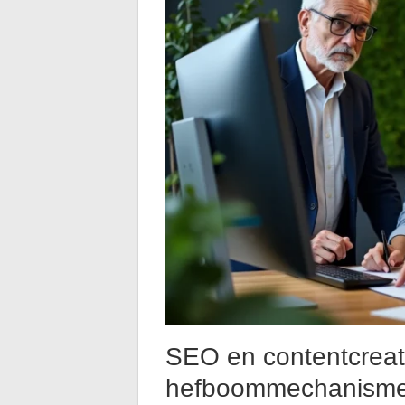
SEO en contentcreati
hefboommechanism