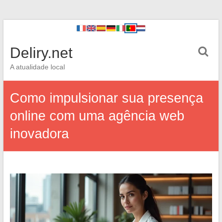
Deliry.net
A atualidade local
Como impulsionar sua presença
online com uma agência web
inovadora