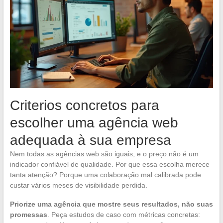
Criterios concretos para
escolher uma agência web
adequada à sua empresa
Nem todas as agências web são iguais, e o preço não é um
indicador confiável de qualidade. Por que essa escolha merece
tanta atenção? Porque uma colaboração mal calibrada pode
custar vários meses de visibilidade perdida.
Priorize uma agência que mostre seus resultados, não suas
promessas
. Peça estudos de caso com métricas concretas: