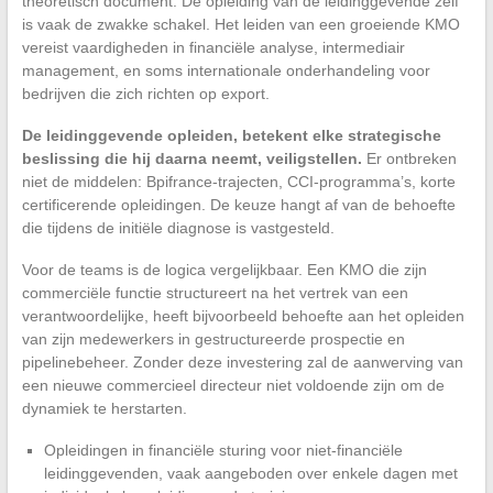
theoretisch document. De opleiding van de leidinggevende zelf
is vaak de zwakke schakel. Het leiden van een groeiende KMO
vereist vaardigheden in financiële analyse, intermediair
management, en soms internationale onderhandeling voor
bedrijven die zich richten op export.
De leidinggevende opleiden, betekent elke strategische
beslissing die hij daarna neemt, veiligstellen.
Er ontbreken
niet de middelen: Bpifrance-trajecten, CCI-programma’s, korte
certificerende opleidingen. De keuze hangt af van de behoefte
die tijdens de initiële diagnose is vastgesteld.
Voor de teams is de logica vergelijkbaar. Een KMO die zijn
commerciële functie structureert na het vertrek van een
verantwoordelijke, heeft bijvoorbeeld behoefte aan het opleiden
van zijn medewerkers in gestructureerde prospectie en
pipelinebeheer. Zonder deze investering zal de aanwerving van
een nieuwe commercieel directeur niet voldoende zijn om de
dynamiek te herstarten.
Opleidingen in financiële sturing voor niet-financiële
leidinggevenden, vaak aangeboden over enkele dagen met