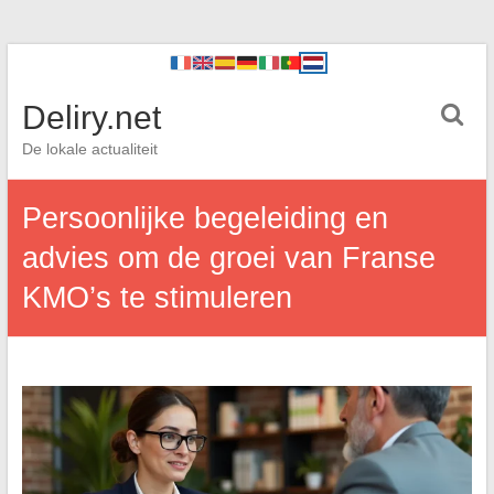
Deliry.net
De lokale actualiteit
Persoonlijke begeleiding en
advies om de groei van Franse
KMO’s te stimuleren