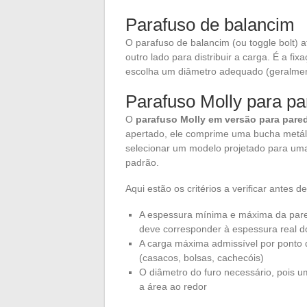
Parafuso de balancim
O parafuso de balancim (ou toggle bolt) a
outro lado para distribuir a carga. É a f
escolha um diâmetro adequado (geralme
Parafuso Molly para pa
O
parafuso Molly em versão para pared
apertado, ele comprime uma bucha metálic
selecionar um modelo projetado para uma
padrão.
Aqui estão os critérios a verificar antes 
A espessura mínima e máxima da pare
deve corresponder à espessura real d
A carga máxima admissível por ponto d
(casacos, bolsas, cachecóis)
O diâmetro do furo necessário, pois u
a área ao redor