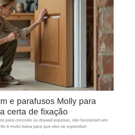
im e parafusos Molly para
a certa de fixação
dos para concreto ou drywall espesso, não funcionam em
nto é muito baixa para que eles se expandam