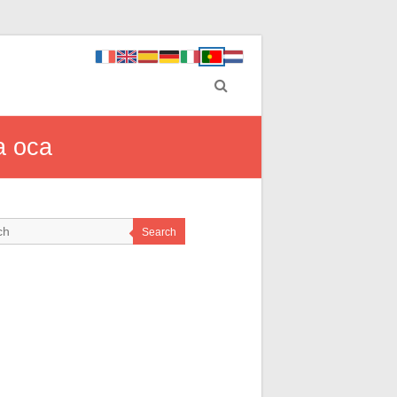
a oca
Search