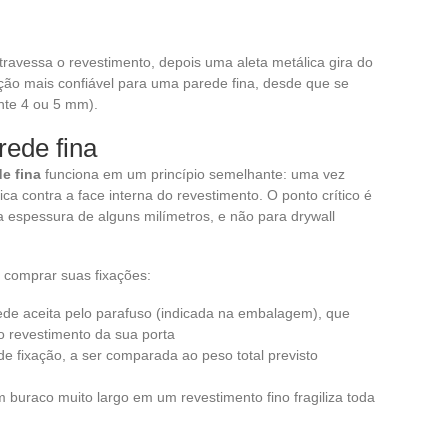
travessa o revestimento, depois uma aleta metálica gira do
ixação mais confiável para uma parede fina, desde que se
nte 4 ou 5 mm).
rede fina
e fina
funciona em um princípio semelhante: uma vez
a contra a face interna do revestimento. O ponto crítico é
 espessura de alguns milímetros, e não para drywall
de comprar suas fixações:
de aceita pelo parafuso (indicada na embalagem), que
o revestimento da sua porta
e fixação, a ser comparada ao peso total previsto
m buraco muito largo em um revestimento fino fragiliza toda