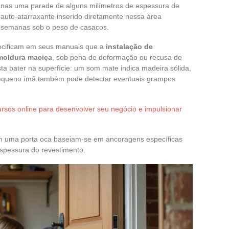
penas uma parede de alguns milímetros de espessura de
 auto-atarraxante inserido diretamente nessa área
 semanas sob o peso de casacos.
specificam em seus manuais que a
instalação de
 moldura maciça
, sob pena de deformação ou recusa de
sta bater na superfície: um som mate indica madeira sólida,
pequeno ímã também pode detectar eventuais grampos
rsos online para desenvolver seu negócio e impulsionar
 em uma porta oca baseiam-se em ancoragens específicas
espessura do revestimento.