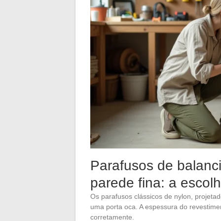
Parafusos de balanc
parede fina: a escolh
Os parafusos clássicos de nylon, projeta
uma porta oca. A espessura do revestime
corretamente.