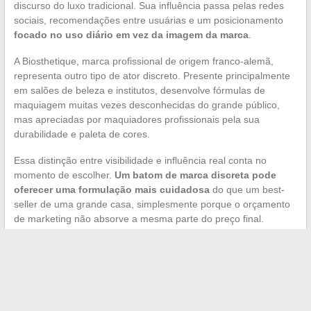
discurso do luxo tradicional. Sua influência passa pelas redes
sociais, recomendações entre usuárias e um posicionamento
focado no uso diário em vez da imagem da marca
.
A Biosthetique, marca profissional de origem franco-alemã,
representa outro tipo de ator discreto. Presente principalmente
em salões de beleza e institutos, desenvolve fórmulas de
maquiagem muitas vezes desconhecidas do grande público,
mas apreciadas por maquiadores profissionais pela sua
durabilidade e paleta de cores.
Essa distinção entre visibilidade e influência real conta no
momento de escolher.
Um batom de marca discreta pode
oferecer uma formulação mais cuidadosa
do que um best-
seller de uma grande casa, simplesmente porque o orçamento
de marketing não absorve a mesma parte do preço final.
O mercado de batons se estrutura, portanto, em dois eixos
paralelos: as marcas cultas que garantem a notoriedade e a
disponibilidade, e os atores de nicho que fazem evoluir as
texturas, os acabamentos e as expectativas das consumidoras.
Acompanhar ambos permite encontrar o produto que realmente