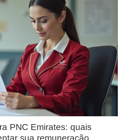
ira PNC Emirates: quais
entar sua remuneração