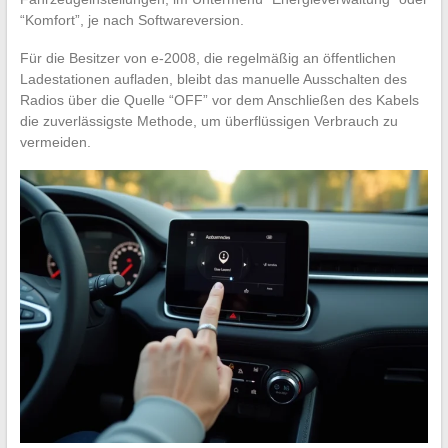
“Komfort”, je nach Softwareversion.
Für die Besitzer von e-2008, die regelmäßig an öffentlichen
Ladestationen aufladen, bleibt das manuelle Ausschalten des
Radios über die Quelle “OFF” vor dem Anschließen des Kabels
die zuverlässigste Methode, um überflüssigen Verbrauch zu
vermeiden.