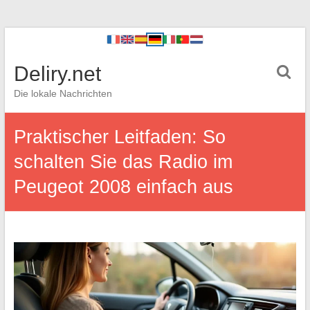
Deliry.net
Die lokale Nachrichten
Praktischer Leitfaden: So
schalten Sie das Radio im
Peugeot 2008 einfach aus