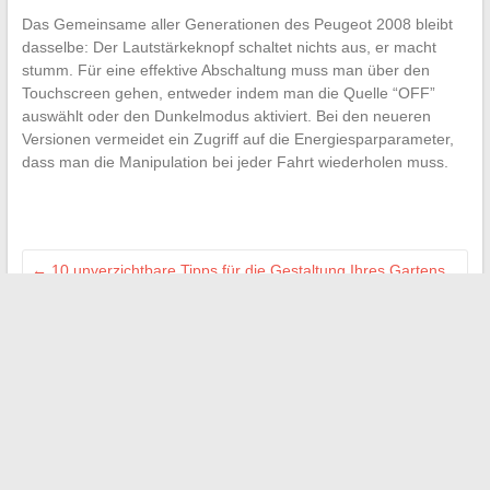
Das Gemeinsame aller Generationen des Peugeot 2008 bleibt
dasselbe: Der Lautstärkeknopf schaltet nichts aus, er macht
stumm. Für eine effektive Abschaltung muss man über den
Touchscreen gehen, entweder indem man die Quelle “OFF”
auswählt oder den Dunkelmodus aktiviert. Bei den neueren
Versionen vermeidet ein Zugriff auf die Energiesparparameter,
dass man die Manipulation bei jeder Fahrt wiederholen muss.
←
10 unverzichtbare Tipps für die Gestaltung Ihres Gartens
und die Schaffung eines angenehmen Außenbereichs
Wie man einen erfolgreichen Businessplan erstellt und sein
Unternehmen erfolgreich gründet
→
Suchen