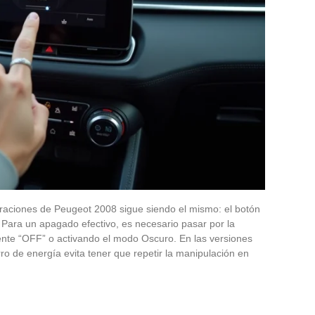
aciones de Peugeot 2008 sigue siendo el mismo: el botón
 Para un apagado efectivo, es necesario pasar por la
fuente “OFF” o activando el modo Oscuro. En las versiones
rro de energía evita tener que repetir la manipulación en