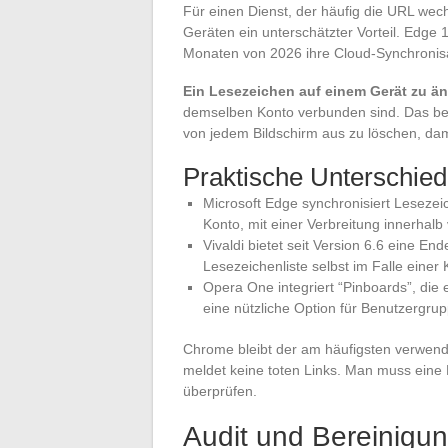
Für einen Dienst, der häufig die URL wech
Geräten ein unterschätzter Vorteil. Edge
Monaten von 2026 ihre Cloud-Synchronisat
Ein Lesezeichen auf einem Gerät zu änd
demselben Konto verbunden sind. Das bede
von jedem Bildschirm aus zu löschen, dami
Praktische Unterschie
Microsoft Edge synchronisiert Lesezei
Konto, mit einer Verbreitung innerhal
Vivaldi bietet seit Version 6.6 eine En
Lesezeichenliste selbst im Falle eine
Opera One integriert “Pinboards”, die
eine nützliche Option für Benutzergrup
Chrome bleibt der am häufigsten verwend
meldet keine toten Links. Man muss eine
überprüfen.
Audit und Bereinigun