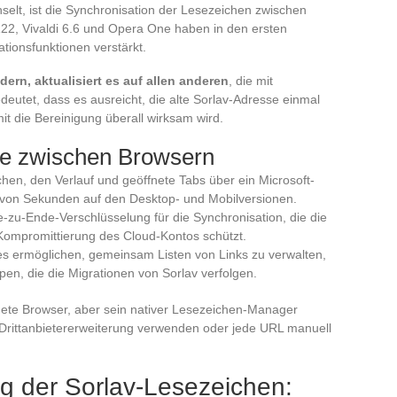
selt, ist die Synchronisation der Lesezeichen zwischen
 122, Vivaldi 6.6 und Opera One haben in den ersten
ionsfunktionen verstärkt.
ern, aktualisiert es auf allen anderen
, die mit
utet, dass es ausreicht, die alte Sorlav-Adresse einmal
t die Bereinigung überall wirksam wird.
de zwischen Browsern
chen, den Verlauf und geöffnete Tabs über ein Microsoft-
b von Sekunden auf den Desktop- und Mobilversionen.
de-zu-Ende-Verschlüsselung für die Synchronisation, die die
r Kompromittierung des Cloud-Kontos schützt.
 es ermöglichen, gemeinsam Listen von Links zu verwalten,
pen, die die Migrationen von Sorlav verfolgen.
ete Browser, aber sein nativer Lesezeichen-Manager
 Drittanbietererweiterung verwenden oder jede URL manuell
g der Sorlav-Lesezeichen: