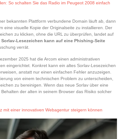
aden: So schalten Sie das Radio im Peugeot 2008 einfach
einer bekannten Plattform verbundene Domain läuft ab, dann
um eine visuelle Kopie der Originalseite zu installieren. Der
zeichen zu klicken, ohne die URL zu überprüfen, landet auf
s Sorlav-Lesezeichen kann auf eine Phishing-Seite
uschung verrät.
ezember 2025 hat die Arcom einen administrativen
en eingerichtet. Konkret kann ein altes Sorlav-Lesezeichen
e verweisen, anstatt nur einen einfachen Fehler anzuzeigen.
ockierung von einem technischen Problem zu unterscheiden,
zeichen zu bereinigen. Wenn das neue Sorlav über eine
 Behalten der alten in seinem Browser das Risiko solcher
z mit einer innovativen Webagentur steigern können