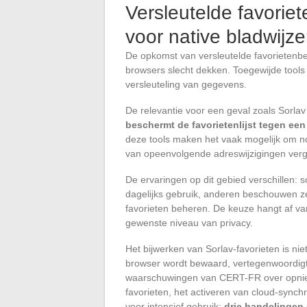
Versleutelde favoriet
voor native bladwijze
De opkomst van versleutelde favorietenbe
browsers slecht dekken. Toegewijde tools
versleuteling van gegevens.
De relevantie voor een geval zoals Sorlav
beschermt de favorietenlijst tegen een
deze tools maken het vaak mogelijk om not
van opeenvolgende adreswijzigingen verg
De ervaringen op dit gebied verschillen:
dagelijks gebruik, anderen beschouwen z
favorieten beheren. De keuze hangt af va
gewenste niveau van privacy.
Het bijwerken van Sorlav-favorieten is nie
browser wordt bewaard, vertegenwoordigt 
waarschuwingen van CERT-FR over opnie
favorieten, het activeren van cloud-synch
voor intensief gebruik:
drie handelingen 