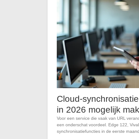
Cloud-synchronisatie
in 2026 mogelijk ma
Voor een service die vaak van URL verand
een onderschat voordeel. Edge 122, Viva
synchronisatiefuncties in de eerste maan