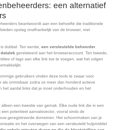
enbeheerders: een alternatief
rs
heerders beantwoordt aan een behoefte die traditionele
 bieden opslag onafhankelijk van de browser, met
 is dubbel. Ten eerste,
een versleutelde beheerder
 datalek
gerelateerd aan het browseraccount. Ten tweede,
ities of tags aan elke link toe te voegen, wat het volgen
emakkelijkt.
 sommige gebruikers vinden deze tools te zwaar voor
e als onmisbaar zodra ze meer dan honderd actieve
n het aantal links dat je moet onderhouden en het
t alleen een kwestie van gemak. Elke oude link die in een
een potentieel aanvalsvector, vooral sinds de
uw geregistreerde domeinen. Het schoonmaken van je
ronisatie en het overwegen van een versleuteld hulpmiddel
die enkele minuten duren en die de blootstelling aan