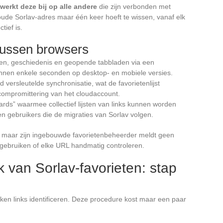
werkt deze bij op alle andere
die zijn verbonden met
 oude Sorlav-adres maar één keer hoeft te wissen, vanaf elk
ief is.
 tussen browsers
ten, geschiedenis en geopende tabbladen via een
innen enkele seconden op desktop- en mobiele versies.
d versleutelde synchronisatie, wat de favorietenlijst
 compromittering van het cloudaccount.
rds” waarmee collectief lijsten van links kunnen worden
n gebruikers die de migraties van Sorlav volgen.
, maar zijn ingebouwde favorietenbeheerder meldt geen
 gebruiken of elke URL handmatig controleren.
van Sorlav-favorieten: stap
oken links identificeren. Deze procedure kost maar een paar