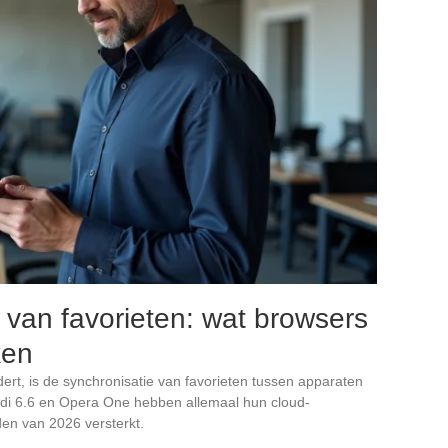
 van favorieten: wat browsers
ken
ert, is de synchronisatie van favorieten tussen apparaten
ldi 6.6 en Opera One hebben allemaal hun cloud-
den van 2026 versterkt.