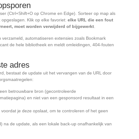
 opsporen
ser (Ctrl+Shift+O op Chrome en Edge). Sorteer op map als
t opgeslagen. Klik op elke favoriet:
elke URL die een fout
neert, moet worden verwijderd of bijgewerkt
.
ben verzameld, automatiseren extensies zoals Bookmark
 scant de hele bibliotheek en meldt omleidingen, 404-fouten
ste adres
rd, bestaat de update uit het vervangen van de URL door
zorgsmaatregelen:
 een betrouwbare bron (gecontroleerde
rmatiepagina) en niet van een gesponsord resultaat in een
e voordat je deze opslaat, om te controleren of het geen
) na de update, als een lokale back-up onafhankelijk van