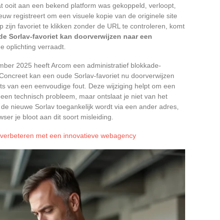
t ooit aan een bekend platform was gekoppeld, verloopt,
w registreert om een visuele kopie van de originele site
 zijn favoriet te klikken zonder de URL te controleren, komt
e Sorlav-favoriet kan doorverwijzen naar een
e oplichting verraadt.
mber 2025 heeft Arcom een administratief blokkade-
 Concreet kan een oude Sorlav-favoriet nu doorverwijzen
aats van een eenvoudige fout. Deze wijziging helpt om een
een technisch probleem, maar ontslaat je niet van het
e nieuwe Sorlav toegankelijk wordt via een ander adres,
er je bloot aan dit soort misleiding.
 verbeteren met een innovatieve webagency