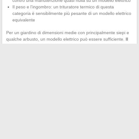
contro una manutenzione quasi nulla su un modello elettrico
Il peso e l’ingombro: un trituratore termico di questa
categoria è sensibilmente più pesante di un modello elettrico
equivalente
Per un giardino di dimensioni medie con principalmente siepi e
qualche arbusto, un modello elettrico può essere sufficiente.
Il
Denqbar 5100W ha senso su terreni estesi
con alberi da
potare regolarmente o volumi di rifiuti verdi consistenti.
Il Denqbar 5100W rimane un trituratore termico performante
sulla triturazione pura, ma il cui acquisto comporta vincoli reali:
manutenzione delle lame su legno duro, servizio clienti
centralizzato in Germania, assenza di contenitore. Considerare
questi elementi prima dell’acquisto evita delusioni una volta
trascorsa la prima stagione.
←
Acquistare il proprio profumo a prezzi più bassi in Spagna:
consigli, prezzi e indirizzi imperdibili