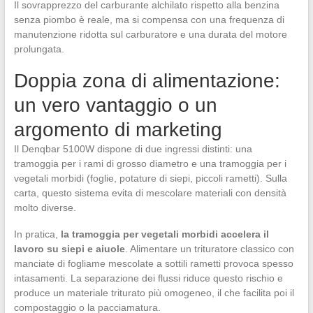
Il sovrapprezzo del carburante alchilato rispetto alla benzina
senza piombo è reale, ma si compensa con una frequenza di
manutenzione ridotta sul carburatore e una durata del motore
prolungata.
Doppia zona di alimentazione:
un vero vantaggio o un
argomento di marketing
Il Denqbar 5100W dispone di due ingressi distinti: una
tramoggia per i rami di grosso diametro e una tramoggia per i
vegetali morbidi (foglie, potature di siepi, piccoli rametti). Sulla
carta, questo sistema evita di mescolare materiali con densità
molto diverse.
In pratica,
la tramoggia per vegetali morbidi accelera il
lavoro su siepi e aiuole
. Alimentare un trituratore classico con
manciate di fogliame mescolate a sottili rametti provoca spesso
intasamenti. La separazione dei flussi riduce questo rischio e
produce un materiale triturato più omogeneo, il che facilita poi il
compostaggio o la pacciamatura.