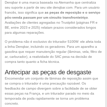
Denqbar é uma marca baseada na Alemanha que centraliza
seu suporte a partir de seu site denqbar.com. Para um usuário
francês, isso significa que
as peças de reposição e o serviço
pós-venda passam por um circuito transfronteiriço
.
Avaliações de clientes agregadas no Trustpilot (páginas FR e
BE, entre 2023 e 2025) relatam prazos considerados longos
para algumas reparações.
O problema não é exclusivo do triturador 5100W: ele afeta toda
a linha Denqbar, incluindo os geradores. Para um aparelho a
gasolina que requer manutenção regular (lâminas, vela, filtro de
ar, carburador), a reatividade do SAC pesa na decisão de
compra tanto quanto a ficha técnica.
Antecipar as peças de desgaste
Encomendar um conjunto de lâminas de reposição assim que
se compra o triturador é uma precaução razoável. Os
feedbacks de campo divergem sobre a facilidade de se obter
essas peças na França, e um triturador parado no meio da
temporada de poda rapidamente se torna um problema
concreto.