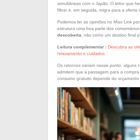
simultâneas com o Japão. O leitor que hes
filtrar e, em seguida, migra para a oferta
Podemos ler as opiniões no Miss Link par
estrutura uma boa parte dos comentários
descoberta
, não como um destino final p
Leitura complementar :
Descubra as ofe
relaxamento e cuidados
Os retornos variam nesse ponto: alguns
admitem que a passagem para a compra co
consumo gratuito depende do orçamento 