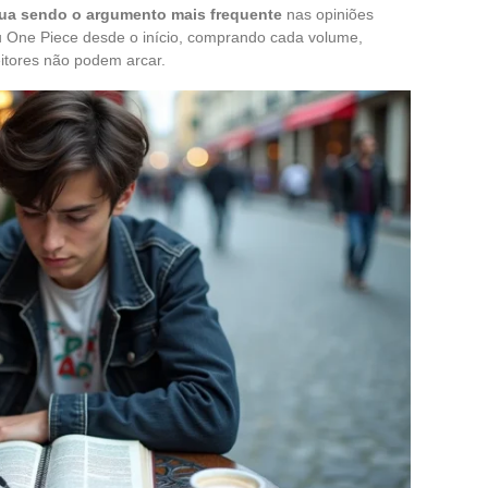
nua sendo o argumento mais frequente
nas opiniões
ou One Piece desde o início, comprando cada volume,
itores não podem arcar.