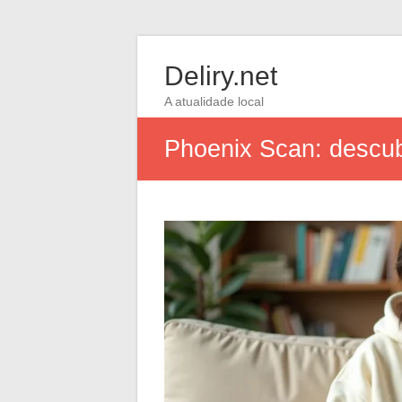
Deliry.net
A atualidade local
Phoenix Scan: descub