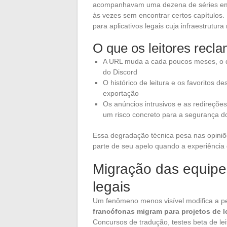
acompanhavam uma dezena de séries em p
às vezes sem encontrar certos capítulos. 
para aplicativos legais cuja infraestrutur
O que os leitores rec
A URL muda a cada poucos meses, o q
do Discord
O histórico de leitura e os favoritos
exportação
Os anúncios intrusivos e as redireçõ
um risco concreto para a segurança do
Essa degradação técnica pesa nas opiniõe
parte de seu apelo quando a experiência d
Migração das equipes
legais
Um fenômeno menos visível modifica a p
francófonas migram para projetos de lo
Concursos de tradução, testes beta de lei