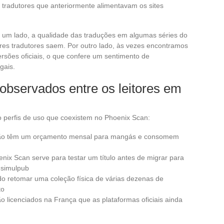
 tradutores que anteriormente alimentavam os sites
or um lado, a qualidade das traduções em algumas séries do
es tradutores saem. Por outro lado, às vezes encontramos
sões oficiais, o que confere um sentimento de
gais.
observados entre os leitores em
o perfis de uso que coexistem no Phoenix Scan:
ue não têm um orçamento mensal para mangás e consomem
nix Scan serve para testar um título antes de migrar para
 simulpub
do retomar uma coleção física de várias dezenas de
to
ão licenciados na França que as plataformas oficiais ainda