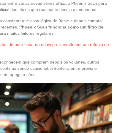
ita entre várias novas séries utiliza o Phoenix Scan para
 oficial dos títulos que realmente deseja acompanhar.
a constatar que essa lógica de “teste e depois compra”
 recentes.
Phoenix Scan funciona como um filtro de
ara muitos leitores regulares.
rtas de bem-estar da edayspa: imersão em um refúgio de
 reconhecem que compram depois os volumes, outros
ntinua sendo ocasional. A fronteira entre prévia e
e do apego à série.