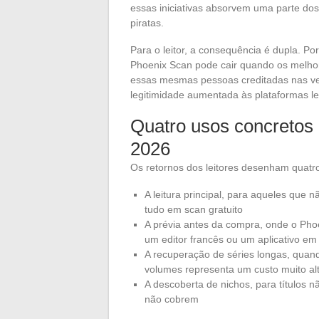
essas iniciativas absorvem uma parte dos
piratas.
Para o leitor, a consequência é dupla. P
Phoenix Scan pode cair quando os melhor
essas mesmas pessoas creditadas nas ver
legitimidade aumentada às plataformas le
Quatro usos concretos 
2026
Os retornos dos leitores desenham quatr
A leitura principal, para aqueles q
tudo em scan gratuito
A prévia antes da compra, onde o Phoe
um editor francês ou um aplicativo em
A recuperação de séries longas, quan
volumes representa um custo muito al
A descoberta de nichos, para títulos n
não cobrem