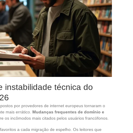
 instabilidade técnica do
026
postos por provedores de internet europeus tornaram o
te mais errático.
Mudanças frequentes de domínio e
re os incômodos mais citados pelos usuários francófonos.
avoritos a cada migração de espelho. Os leitores que