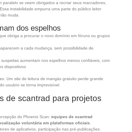
aralelo se veem obrigados a recriar seus marcadores,
Essa instabilidade empurra uma parte do público leitor
a não muda.
lamam dos espelhos
ue obriga a procurar o novo domínio em fóruns ou grupos
 desaparecem a cada mudança, sem possibilidade de
es suspeitas aumentam nos espelhos menos confiáveis, com
s dispositivos
s. Um site de leitura de mangás gratuito perde grande
o usuário se torna imprevisível.
 de scantrad para projetos
ercepção do Phoenix Scan:
equipes de scantrad
calização voluntária em plataformas oficiais
.
tores de aplicativos, participação nas pré-publicações: