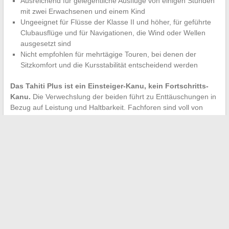
Ausreichend für gelegentliche Ausflüge von einigen Stunden
mit zwei Erwachsenen und einem Kind
Ungeeignet für Flüsse der Klasse II und höher, für geführte
Clubausflüge und für Navigationen, die Wind oder Wellen
ausgesetzt sind
Nicht empfohlen für mehrtägige Touren, bei denen der
Sitzkomfort und die Kursstabilität entscheidend werden
Das Tahiti Plus ist ein Einsteiger-Kanu, kein Fortschritts-
Kanu.
Die Verwechslung der beiden führt zu Enttäuschungen in
Bezug auf Leistung und Haltbarkeit. Fachforen sind voll von
Berichten von Paddlern, die ihr Tahiti Plus nach nur einer Saison
verkauft haben, um auf ein Gumotex oder ein höherwertiges
Sevylor-Modell umzusteigen.
Für diejenigen, die diese Grenzen akzeptieren und ein
kompaktes, leichtes und erschwingliches aufblasbares Kanu für
bescheidene Sommerausflüge suchen, erfüllt das Tahiti Plus
seinen Vertrag. Der Schlüssel bleibt, ihm nicht das
abzuverlangen, wofür es nicht konzipiert wurde.