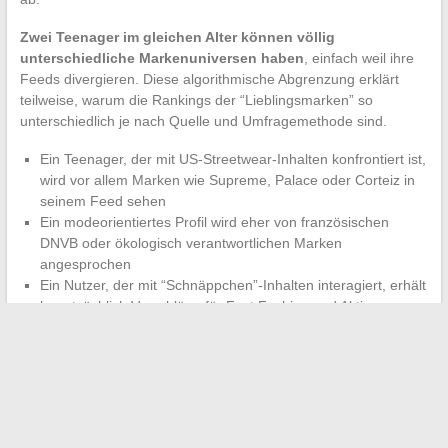
Zwei Teenager im gleichen Alter können völlig
unterschiedliche Markenuniversen haben
, einfach weil ihre
Feeds divergieren. Diese algorithmische Abgrenzung erklärt
teilweise, warum die Rankings der “Lieblingsmarken” so
unterschiedlich je nach Quelle und Umfragemethode sind.
Ein Teenager, der mit US-Streetwear-Inhalten konfrontiert ist,
wird vor allem Marken wie Supreme, Palace oder Corteiz in
seinem Feed sehen
Ein modeorientiertes Profil wird eher von französischen
DNVB oder ökologisch verantwortlichen Marken
angesprochen
Ein Nutzer, der mit “Schnäppchen”-Inhalten interagiert, erhält
hauptsächlich Vorschläge für Fast Fashion und Aktionen
Die Marken, die derzeit bei Teenagern gut abschneiden, sind
nicht unbedingt die, die am meisten für Werbung ausgeben. Es
sind die, deren organische Inhalte zirkulieren, geteilt und
kommentiert werden. Die Markenpräferenz bei Jugendlichen
funktioniert mittlerweile wie ein Fluss: Sie bewegt sich im