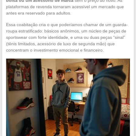
bolsa ou um acessório de marca
sem o preço do novo. As
plataformas de revenda tornaram acessível um mercado que
antes era reservado para adultos.
Essa coabitação cria o que poderíamos chamar de um guarda-
roupa estratificado: básicos anônimos, um núcleo de peças de
sportswear com forte identidade, e uma ou duas peças “sinal”
(tênis limitados, acessório de luxo de segunda mão) que
concentram o investimento emocional e financeiro.