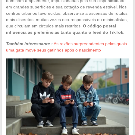
dominam amplamente, impulsionadas pela sua disponibilidade
em grandes superfícies e sua cotação de revenda estável. Nos
centros urbanos favorecidos, observa-se a ascensão de rótulos
mais discretos, muitas vezes eco-responsáveis ou minimalistas,
que circulam em círculos mais restritos.
O código postal
influencia as preferências tanto quanto o feed do TikTok.
Também interessante :
As razões surpreendentes pelas quais
uma gata move seus gatinhos após o nascimento