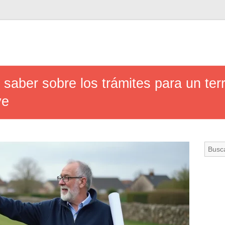
 saber sobre los trámites para un te
ve