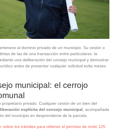
rtenece al dominio privado de un municipio. Su cesión o
intas de las de una transacción entre particulares: la
 mediante una deliberación del consejo municipal y demostrar
urídico antes de presentar cualquier solicitud evita meses
ejo municipal: el cerrojo
comunal
propietario privado. Cualquier cesión de un bien del
liberación explícita del consejo municipal
, acompañada
és del municipio en desprenderse de la parcela.
r sobre los trámites para obtener el permiso de moto 125