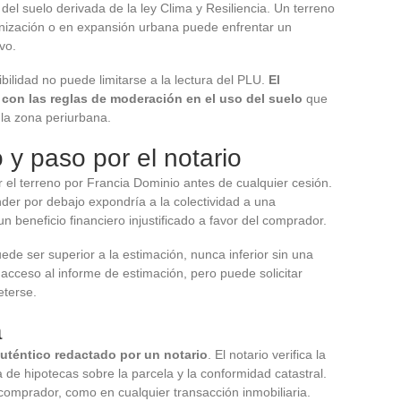
del suelo derivada de la ley Clima y Resiliencia. Un terreno
banización o en expansión urbana puede enfrentar un
vo.
tibilidad no puede limitarse a la lectura del PLU.
El
con las reglas de moderación en el uso del suelo
que
la zona periurbana.
 y paso por el notario
r el terreno por Francia Dominio antes de cualquier cesión.
nder por debajo expondría a la colectividad a una
 un beneficio financiero injustificado a favor del comprador.
uede ser superior a la estimación, nunca inferior sin una
e acceso al informe de estimación, pero puede solicitar
eterse.
a
auténtico redactado por un notario
. El notario verifica la
a de hipotecas sobre la parcela y la conformidad catastral.
comprador, como en cualquier transacción inmobiliaria.