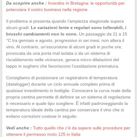
Da scoprire anche :
Investire in Bretagna: le opportunità per
potenziare il vostro business nella regione
Il problema si presenta quando l’ampiezza stagionale supera
alcuni gradi.
Le variazioni lente e regolari sono tollerabili, i
bruschi cambiamenti non lo sono.
Un passaggio da 11 a 15
°C tra gennaio e agosto, progressivo in sei mesi, non altera il
vino. Al contrario, un’escursione di alcuni gradi in poche ore,
provocata da una porta mal isolata o da un sistema di
riscaldamento nelle vicinanze, genera micro-dilatazioni del
tappo in sughero che favoriscono l’ossidazione prematura.
Consigliamo di posizionare un registratore di temperatura
(datalogger) durante un ciclo annuale completo prima di
qualsiasi investimento in bottiglie. Conoscere la curva reale della
propria cantina permette di definire se un sistema di regolazione
è necessario e quale tipo scegliere. È infatti padroneggiando la
temperatura ideale della cantina per conservare il vino che si
evitano correzioni costose in seguito.
Vedi anche :
Tutto quello che c'è da sapere sulle procedure per
ottenere il permesso moto 125 in Italia