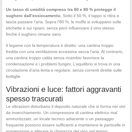
Un tasso di umidità compreso tra 60 e 80 % protegge il
sughero dall’essiccamento.
Sotto il 50 %, il tappo si ritira e
lascia passare l’aria. Sopra l’80 %, le muffe si sviluppano sulle
etichette e sui ripiani, senza però influenzare il vino stesso
finché il sughero rimane sano.
Il legame con la temperatura è diretto: una cantina troppo
fredda con una ventilazione eccessiva secca l’aria. Al contrario,
una cantina troppo calda senza ricambio favorisce la
condensazione e i problemi fungini. L’equilibrio si trova in una
circolazione d’aria lenta e regolare, senza correnti dirette sulle
bottiglie.
Vibrazioni e luce: fattori aggravanti
spesso trascurati
Le vibrazioni disturbano il deposito naturale che si forma nei vini
da invecchiamento. Un compressore di cantina elettrico mal
ammortizzato, un locale tecnico adiacente o un passaggio
frequente possono essere sufficienti a mantenere le particelle in
sospensione e alterare la chiarezza del vino nel tempo.