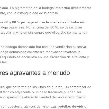
lada. La higrometría de la bodega interactúa directamente
anto, con la estanqueidad de la botella.
 60 y 80 % protege el corcho de la deshidratación.
y deja pasar aire. Por encima del 80 %, se desarrollan
n afectar al vino en sí siempre que el corcho se mantenga
 una bodega demasiado fría con una ventilación excesiva
 bodega demasiado caliente sin renovación favorece la
equilibrio se encuentra en una circulación de aire lenta y
ellas.
tores agravantes a menudo
tural que se forma en los vinos de guarda. Un compresor de
al técnico adyacente o un paso frecuente pueden ser
n suspensión y alterar la claridad del vino a largo plazo.
s compuestos orgánicos del vino.
Las botellas de vidrio