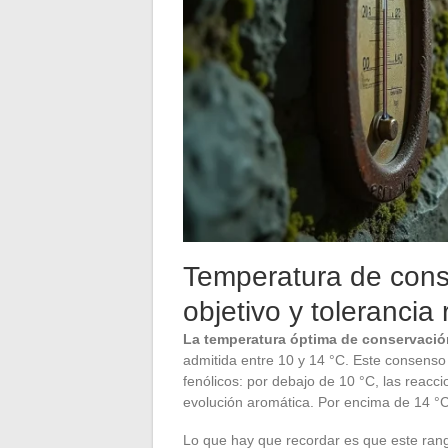
Temperatura de cons
objetivo y tolerancia 
La temperatura óptima de conservación
admitida entre 10 y 14 °C. Este consenso
fenólicos: por debajo de 10 °C, las reacc
evolución aromática. Por encima de 14 °C,
Lo que hay que recordar es que este rango