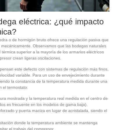
dega eléctrica: ¿qué impacto
mica?
dra o de hormigón bruto ofrece una regulación pasiva que
cir mecánicamente. Observamos que las bodegas naturales
térmica superior a la mayoría de los armarios eléctricos
resor crean ligeras oscilaciones.
pensan este defecto con sistemas de regulación más finos,
locidad variable. Para un uso de envejecimiento durante
e siendo la constancia de la temperatura medida durante una
 el termostato.
ratura mostrada y la temperatura real medida en el centro de
dos es frecuente en los modelos de gama baja).
eforzado y puerta maciza en lugar de acristalada, siendo el
abitación donde la temperatura ambiente se mantenga
itar el trabajo del compresor.