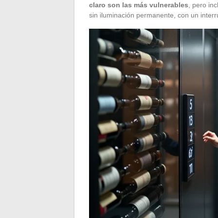
claro son las más vulnerables
, pero inc
sin iluminación permanente, con un interr