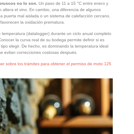
bruscos no lo son.
Un paso de 11 a 15 °C entre enero y
 altera el vino. En cambio, una diferencia de algunos
 puerta mal aislada o un sistema de calefacción cercano,
 favorecen la oxidación prematura.
temperatura (datalogger) durante un ciclo anual completo
Conocer la curva real de su bodega permite definir si es
 tipo elegir. De hecho, es dominando la temperatura ideal
se evitan correcciones costosas después.
ber sobre los trámites para obtener el permiso de moto 125