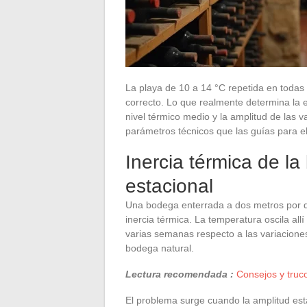
La playa de 10 a 14 °C repetida en todas 
correcto. Lo que realmente determina la 
nivel térmico medio y la amplitud de las v
parámetros técnicos que las guías para el
Inercia térmica de l
estacional
Una bodega enterrada a dos metros por de
inercia térmica. La temperatura oscila all
varias semanas respecto a las variacione
bodega natural.
Lectura recomendada :
Consejos y truco
El problema surge cuando la amplitud es