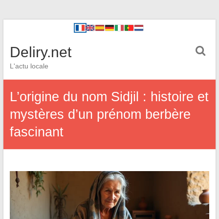
Deliry.net
L'actu locale
L’origine du nom Sidjil : histoire et
mystères d’un prénom berbère
fascinant