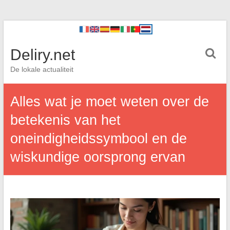
Deliry.net
De lokale actualiteit
Alles wat je moet weten over de
betekenis van het
oneindigheidssymbool en de
wiskundige oorsprong ervan