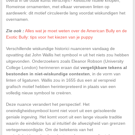
overal in de oude kunst verschijnt? Keltische rituele knopen,
Romeinse ornamenten, met elkaar verweven linten op
aardewerk: dit motief circuleerde lang voordat wiskundigen het
overnamen.
Zie ook :
Alles wat je moet weten over de American Bully en de
Exotic Bully: tips voor het kiezen van je puppy
Verschillende wiskundige historici nuanceren vandaag de
opvatting dat John Wallis het symbool ∞ uit het niets zou hebben
uitgevonden. Onderzoekers zoals Eleanor Robson (University
College London) herinneren eraan dat
vergelijkbare tekens al
bestonden in niet-wiskundige contexten
, in de vorm van
linten of ligaturen. Wallis zou in 1655 dus een al verspreid
grafisch motief hebben herinterpreteerd in plaats van een
volledig nieuw symbool te creëren.
Deze nuance verandert het perspectief. Het
oneindigheidssymbool komt niet voort uit een geïsoleerde
geniale ingeving. Het komt voort uit een lange visuele traditie
waarin de eindeloze lus al intuïtief de afwezigheid van grenzen
vertegenwoordigde. Om de betekenis van het