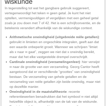
wiskunde
In tegenstelling tot wat het gangbare gebruik suggereert,
vertegenwoordigt het teken ∞ geen getal. Je kunt het niet
optellen, vermenigvuldigen of vergelijken met een geheel getal
zoals je zou doen met 7 of 42. Het is een schrijfconventie, en de
betekenis verandert afhankelijk van de wiskundige context.
Arithmetische oneindigheid (uitgebreide reële getallen)
:
gebruikt in limieten en ongeschikte integralen, geeft aan dat
een waarde onbeperkt groeit. Wanneer we schrijven “limiet
als x naar ∞ gaat”, zeggen we niet dat x oneindig bereikt,
maar dat het elke vastgestelde drempel overschrijdt.
Cardinale oneindigheid (verzamelingenleer)
: hier verwijst
∞ naar de grootte van een verzameling. Georg Cantor heeft
aangetoond dat er verschillende “groottes” van oneindigheid
bestaan. De verzameling van gehele getallen en de
verzameling van reële getallen zijn beide oneindig, maar niet
op dezelfde manier.
Oneindigheid in de maatstaftheorie
: recente
referentiewerken benadrukken dat het symbool ∞ niet altijd
hetzelfde object is, afhankelijk van de tak van de wiskunde.