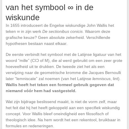
van het symbool ∞ in de
wiskunde
In 1655 introduceert de Engelse wiskundige John Wallis het
teken ∞ in zijn werk
De sectionibus conicis
. Waarom deze
grafische keuze? Geen absolute zekerheid. Verschillende
hypothesen bestaan naast elkaar.
De eerste verbindt het symbool met de Latijnse ligatuur van het
woord “mille” (CIƆ of M), die al werd gebruikt om een zeer grote
hoeveelheid uit te drukken. De tweede ziet het als een
verwijzing naar de geometrische kromme die Jacques Bernoulli
later “lemniscate” zal noemen (van het Latijnse
lemniscus
, lint).
Wallis heeft het teken een formeel gebruik gegeven dat
niemand vóór hem had vastgesteld.
Wat zijn bijdrage beslissend maakt, is niet de vorm zelf, maar
het feit dat hij het heeft gekoppeld aan een specifiek wiskundig
concept. Voor Wallis bleef oneindigheid een filosofisch of
theologisch idee. Na hem wordt het een rekentool, bruikbaar in
formules en redeneringen.