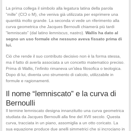
La prima collega il simbolo alla legatura latina della parola
“mille” (CIƆ o M), che veniva già utilizzata per esprimere una
quantità molto grande. La seconda vi vede un riferimento alla
curva geometrica che Jacques Bernoulli chiamerà più tardi
“lemniscato” (dal latino
lemniscus
, nastro).
Wallis ha dato al
segno un uso formale che nessuno aveva fissato prima di
lui.
Ciò che rende il suo contributo decisivo non è la forma stessa,
ma il fatto di averla associata a un concetto matematico preciso.
Prima di Wallis, l’infinito rimaneva un’idea filosofica o teologica.
Dopo di lui, diventa uno strumento di calcolo, utilizzabile in
formule e ragionamenti.
Il nome “lemniscato” e la curva di
Bernoulli
Il termine lemniscato designa innanzitutto una curva geometrica
studiata da Jacques Bernoulli alla fine del XVII secolo. Questa
curva, tracciata in un piano, assomiglia a un otto coricato. La
sua equazione produce due anelli simmetrici che si incrociano in