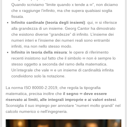
Quando scriviamo “limite quando x tende a ∞”, non diciamo
che x raggiunge l’infinito, ma che supera qualsiasi soglia
fissata.
Infinito cardinale (teoria degli insiemi)
: qui, ∞ si riferisce
alla grandezza di un insieme. Georg Cantor ha dimostrato
che esistono diverse “grandezze” di infinito. L’insieme dei
numeri interi e l’insieme dei numeri reali sono entrambi
infiniti, ma non nello stesso modo.
Infinito in teoria della misura
: le opere di riferimento
recenti insistono sul fatto che il simbolo ∞ non è sempre lo
stesso oggetto a seconda del ramo della matematica.
Un’integrale che vale ∞ e un insieme di cardinalità infinita
condividono solo la notazione.
La norma ISO 80000-2:2019, che regola la tipografia
matematica, precisa inoltre che
il segno ∞ deve essere
riservato ai limiti, alle integrali improprie e ai valori estesi
.
Sconsiglia il suo impiego per annotare “numeri molto grandi” nel
calcolo numerico o nell’ingegneria.