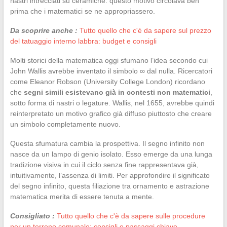
nastri intrecciati su ceramiche: questo motivo circolava ben
prima che i matematici se ne appropriassero.
Da scoprire anche :
Tutto quello che c'è da sapere sul prezzo
del tatuaggio interno labbra: budget e consigli
Molti storici della matematica oggi sfumano l’idea secondo cui
John Wallis avrebbe inventato il simbolo ∞ dal nulla. Ricercatori
come Eleanor Robson (University College London) ricordano
che
segni simili esistevano già in contesti non matematici
,
sotto forma di nastri o legature. Wallis, nel 1655, avrebbe quindi
reinterpretato un motivo grafico già diffuso piuttosto che creare
un simbolo completamente nuovo.
Questa sfumatura cambia la prospettiva. Il segno infinito non
nasce da un lampo di genio isolato. Esso emerge da una lunga
tradizione visiva in cui il ciclo senza fine rappresentava già,
intuitivamente, l’assenza di limiti. Per approfondire il significato
del segno infinito, questa filiazione tra ornamento e astrazione
matematica merita di essere tenuta a mente.
Consigliato :
Tutto quello che c'è da sapere sulle procedure
per un terreno comunale: consigli e passaggi chiave