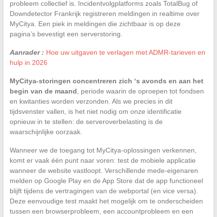
probleem collectief is. Incidentvolgplatforms zoals TotalBug of
Downdetector Frankrijk registreren meldingen in realtime over
MyCitya. Een piek in meldingen die zichtbaar is op deze
pagina’s bevestigt een serverstoring.
Aanrader :
Hoe uw uitgaven te verlagen met ADMR-tarieven en
hulp in 2026
MyCitya-storingen concentreren zich ‘s avonds en aan het
begin van de maand
, periode waarin de oproepen tot fondsen
en kwitanties worden verzonden. Als we precies in dit
tijdsvenster vallen, is het niet nodig om onze identificatie
opnieuw in te stellen: de serveroverbelasting is de
waarschijnlijke oorzaak.
Wanneer we de toegang tot MyCitya-oplossingen verkennen,
komt er vaak één punt naar voren: test de mobiele applicatie
wanneer de website vastloopt. Verschillende mede-eigenaren
melden op Google Play en de App Store dat de app functioneel
blijft tijdens de vertragingen van de webportal (en vice versa).
Deze eenvoudige test maakt het mogelijk om te onderscheiden
tussen een browserprobleem, een accountprobleem en een