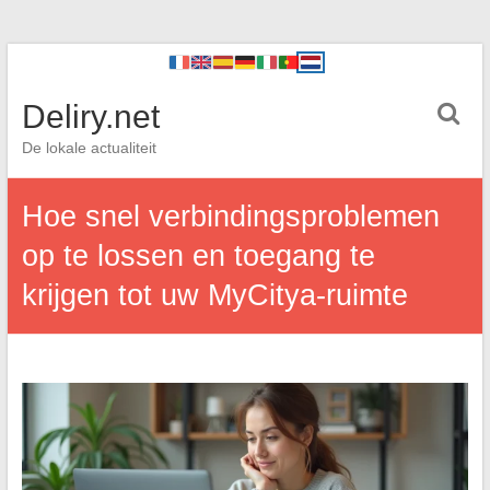
Deliry.net
De lokale actualiteit
Hoe snel verbindingsproblemen
op te lossen en toegang te
krijgen tot uw MyCitya-ruimte