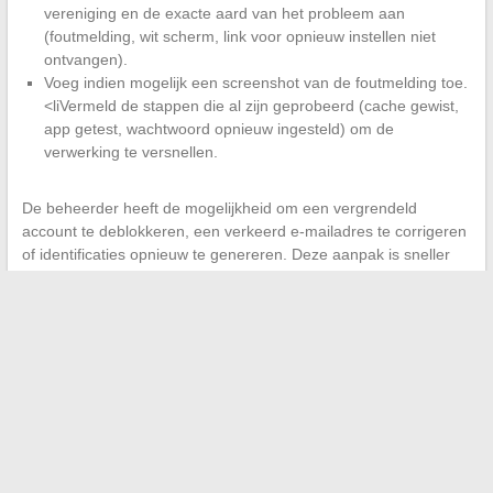
vereniging en de exacte aard van het probleem aan
(foutmelding, wit scherm, link voor opnieuw instellen niet
ontvangen).
Voeg indien mogelijk een screenshot van de foutmelding toe.
<liVermeld de stappen die al zijn geprobeerd (cache gewist,
app getest, wachtwoord opnieuw ingesteld) om de
verwerking te versnellen.
De beheerder heeft de mogelijkheid om een vergrendeld
account te deblokkeren, een verkeerd e-mailadres te corrigeren
of identificaties opnieuw te genereren. Deze aanpak is sneller
dan het generieke formulier op de site, dat via een
gecentraliseerd verwerkingscircuit gaat.
Een mede-eigenaar wiens toegang langdurig geblokkeerd blijft,
kan ook het onderwerp ter sprake brengen tijdens de algemene
vergadering, aangezien de beschikbaarheid van het extranet
deel uitmaakt van de verplichtingen van de syndicus die
onderhevig zijn aan stemming en controle door de syndicale
raad.