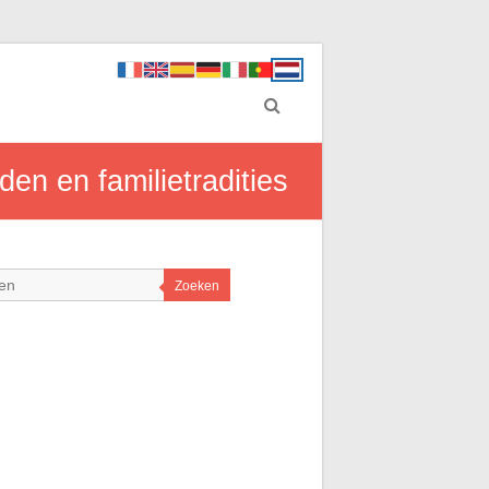
en en familietradities
Zoeken