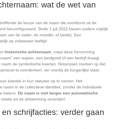
chternaam: wat de wet van
treffende de keuze van de naam die voortkomt uit de
nd herconfigureerd. Sinds 1 juli 2022 kiezen ouders vrijelijk
am van de vader, de moeder, of beide). Een
ijk op volwassen leeftijd.
een
historische achternaam
, roept deze hervorming
snaam” een wapen, een landgoed of een bedrijf draagt,
e naam de symbolische kaarten. Notarissen merken op dat
pnieuw te overdenken, ver voorbij de burgerlijke staat.
eze kwestie in hun statuten op te nemen. Het
e naam in de collectieve identiteit, zonder de individuele
te balans.
De naam is niet langer een automatische
 relatie tot de afstamming verandert.
en schrijfacties: verder gaan