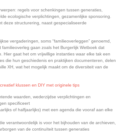
werpen: regels voor schenkingen tussen generaties,
eelde ecologische verplichtingen, gezamenlijke sponsoring.
 deze structurering, naast gespecialiseerde
rlijkse vergaderingen, soms “familieoverleggen” genoemd,
et familieoverleg gaan zoals het Burgerlijk Wetboek dat
. Hier gaat het om vrijwillige instanties waar elke tak een
es die hun geschiedenis en praktijken documenteren, delen
e XH, wat het mogelijk maakt om de diversiteit van de
reatief klussen en DIY met originele tips
chtende waarden, wederzijdse verplichtingen en
en specificeert
rlijks of halfjaarlijks) met een agenda die vooraf aan elke
die verantwoordelijk is voor het bijhouden van de archieven,
rborgen van de continuïteit tussen generaties