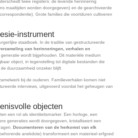
derscheidt twee registers: de levende herinnering
dens maaltijden worden doorgegeven) en de gearchiveerde
orrespondentie). Grote families die voortduren cultiveren
hesie-instrument
urgerlijke staatboek. In de traditie van gestructureerde
verzameling van herinneringen, verhalen en
 generatie wordt bijgehouden. Dit materiële medium
aar object, in tegenstelling tot digitale bestanden die
 de duurzaamheid onzeker blijft.
rzamelwerk bij de ouderen. Familieverhalen komen niet
tureerde interviews, uitgevoerd voordat het geheugen van
enisvolle objecten
n een rol als identiteitsmarker. Een horloge, een
re generaties wordt doorgegeven, kristalliseert een
dragen.
Documenteren van de herkomst van elk
jbehorende anekdote) transformeert een materieel erfgoed