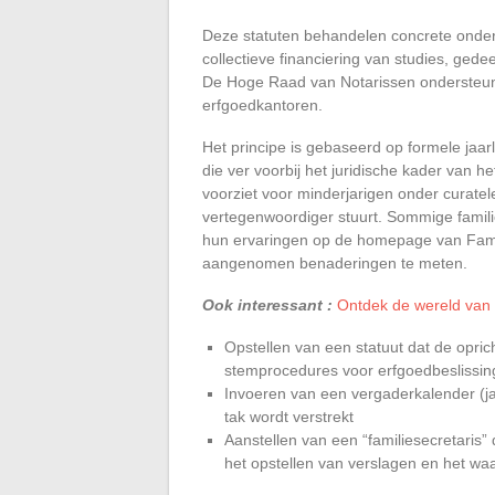
Deze statuten behandelen concrete onder
collectieve financiering van studies, ged
De Hoge Raad van Notarissen ondersteunt
erfgoedkantoren.
Het principe is gebaseerd op formele jaa
die ver voorbij het juridische kader van h
voorziet voor minderjarigen onder curatele
vertegenwoordiger stuurt. Sommige famili
hun ervaringen op de homepage van Famill
aangenomen benaderingen te meten.
Ook interessant :
Ontdek de wereld van c
Opstellen van een statuut dat de opri
stemprocedures voor erfgoedbeslissing
Invoeren van een vergaderkalender (jaa
tak wordt verstrekt
Aanstellen van een “familiesecretaris” 
het opstellen van verslagen en het waa