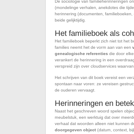
De sociologie van familieherinneringen on
(mondelinge verhalen, anekdotes die tij
herinnering (documenten, familieboeken, c
beide gelijktijdig.
Het familieboek als co
Het familieboek beperkt zich niet tot het b
families neemt het de vorm aan van een
genealogische referenties
die door elke
verankert de herinnering in een overdraagb
verspreid zijn over cloudservices waarvan
Het schrijven van dit boek vereist een ve
spontaan naar voren: ze vereisen gestruc
de ouderen vervaagt.
Herinneringen en betek
Naast het geschreven woord spelen objecte
meubelstuk, een werktuig dat over meerde
verhaal dat woorden alleen niet kunnen 
doorgegeven object
(datum, context, bi