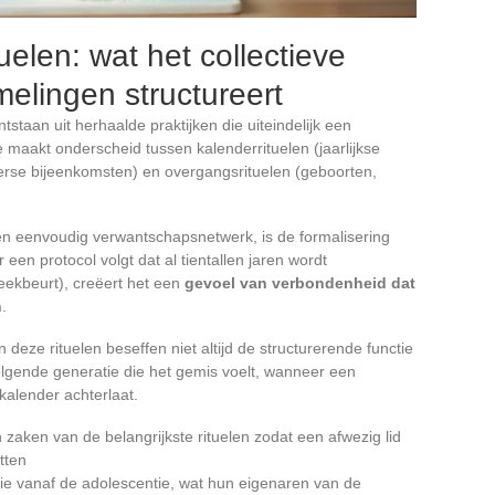
tuelen: wat het collectieve
elingen structureert
tstaan uit herhaalde praktijken die uiteindelijk een
 maakt onderscheid tussen kalenderrituelen (jaarlijkse
erse bijeenkomsten) en overgangsrituelen (geboorten,
en eenvoudig verwantschapsnetwerk, is de formalisering
een protocol volgt dat al tientallen jaren wordt
eekbeurt), creëert het een
gevoel van verbondenheid dat
n
.
eze rituelen beseffen niet altijd de structurerende functie
olgende generatie die het gemis voelt, wanneer een
 kalender achterlaat.
 zaken van de belangrijkste rituelen zodat een afwezig lid
tten
tie vanaf de adolescentie, wat hun eigenaren van de