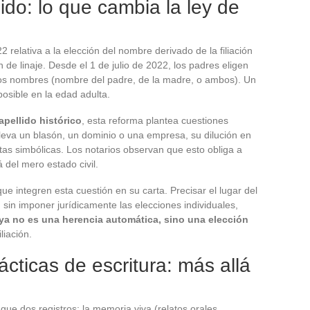
ido: lo que cambia la ley de
relativa a la elección del nombre derivado de la filiación
de linaje. Desde el 1 de julio de 2022, los padres eligen
los nombres (nombre del padre, de la madre, o ambos). Un
osible en la edad adulta.
apellido histórico
, esta reforma plantea cuestiones
leva un blasón, un dominio o una empresa, su dilución en
tas simbólicas. Los notarios observan que esto obliga a
 del mero estado civil.
 integren esta cuestión en su carta. Precisar el lugar del
, sin imponer jurídicamente las elecciones individuales,
ya no es una herencia automática, sino una elección
iliación.
ácticas de escritura: más allá
ngue dos registros: la memoria viva (relatos orales,