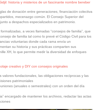
idjil: historia y misterios de un fascinante nombre bereber
glas de donación entre generaciones, financiación colectiva
mpartidos, mecenazgo común. El Consejo Superior del
junto a despachos especializados en patrimonio.
 formalizadas, a veces llamadas “consejos de familia”, que
onsejo de familia tal como lo prevé el Código Civil para los
stancias voluntarias donde cada rama envía un
mentan su historia y sus prácticas comparten sus
mille XH, lo que permite medir la diversidad de enfoques
olaje creativo y DIY con consejos originales
 valores fundacionales, las obligaciones recíprocas y las
isiones patrimoniales
euniones (anuales o semestrales) con un orden del día
ia” encargado de mantener los archivos, redactar las actas
aciones