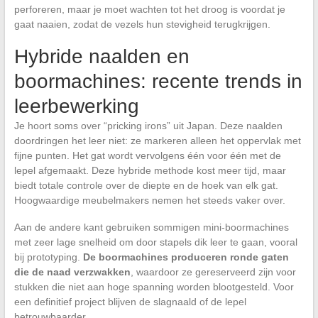
perforeren, maar je moet wachten tot het droog is voordat je
gaat naaien, zodat de vezels hun stevigheid terugkrijgen.
Hybride naalden en
boormachines: recente trends in
leerbewerking
Je hoort soms over “pricking irons” uit Japan. Deze naalden
doordringen het leer niet: ze markeren alleen het oppervlak met
fijne punten. Het gat wordt vervolgens één voor één met de
lepel afgemaakt. Deze hybride methode kost meer tijd, maar
biedt totale controle over de diepte en de hoek van elk gat.
Hoogwaardige meubelmakers nemen het steeds vaker over.
Aan de andere kant gebruiken sommigen mini-boormachines
met zeer lage snelheid om door stapels dik leer te gaan, vooral
bij prototyping.
De boormachines produceren ronde gaten
die de naad verzwakken
, waardoor ze gereserveerd zijn voor
stukken die niet aan hoge spanning worden blootgesteld. Voor
een definitief project blijven de slagnaald of de lepel
betrouwbaarder.