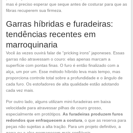
mas é preciso esperar que seque antes de costurar para que as
fibras recuperem sua firmeza.
Garras híbridas e furadeiras:
tendências recentes em
marroquinaria
Você às vezes ouvirá falar de “pricking irons” japoneses. Essas
garras não atravessam o couro: elas apenas marcam a
superfície com pontas finas. O furo é então finalizado com a
alça, um por um. Esse método híbrido leva mais tempo, mas
proporciona controle total sobre a profundidade e o ângulo de
cada furo. Os estofadores de alta qualidade estão adotando
cada vez mais.
Por outro lado, alguns utilizam mini-furadeiras em baixa
velocidade para atravessar pilhas de couro grosso,
especialmente em protótipos.
As furadeiras produzem furos
redondos que enfraquecem a costura
, o que as reserva para
peças não sujeitas a alta tração. Para um projeto definitivo, a
garra ou a alça permanecem mais confiáveis.