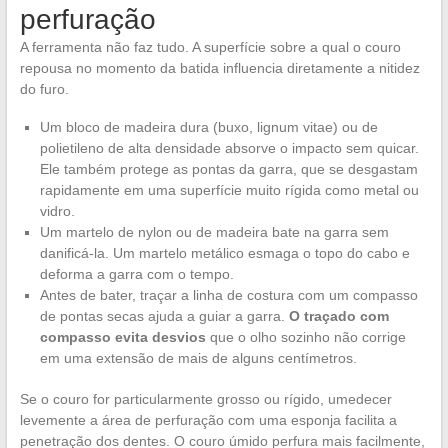
perfuração
A ferramenta não faz tudo. A superfície sobre a qual o couro
repousa no momento da batida influencia diretamente a nitidez
do furo.
Um bloco de madeira dura (buxo, lignum vitae) ou de
polietileno de alta densidade absorve o impacto sem quicar.
Ele também protege as pontas da garra, que se desgastam
rapidamente em uma superfície muito rígida como metal ou
vidro.
Um martelo de nylon ou de madeira bate na garra sem
danificá-la. Um martelo metálico esmaga o topo do cabo e
deforma a garra com o tempo.
Antes de bater, traçar a linha de costura com um compasso
de pontas secas ajuda a guiar a garra.
O traçado com
compasso evita desvios
que o olho sozinho não corrige
em uma extensão de mais de alguns centímetros.
Se o couro for particularmente grosso ou rígido, umedecer
levemente a área de perfuração com uma esponja facilita a
penetração dos dentes. O couro úmido perfura mais facilmente,