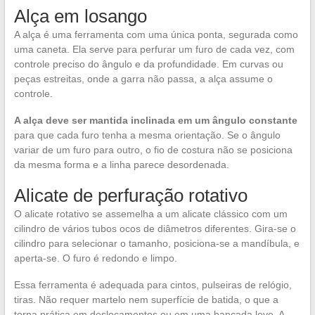
Alça em losango
A alça é uma ferramenta com uma única ponta, segurada como
uma caneta. Ela serve para perfurar um furo de cada vez, com
controle preciso do ângulo e da profundidade. Em curvas ou
peças estreitas, onde a garra não passa, a alça assume o
controle.
A alça deve ser mantida inclinada em um ângulo constante
para que cada furo tenha a mesma orientação. Se o ângulo
variar de um furo para outro, o fio de costura não se posiciona
da mesma forma e a linha parece desordenada.
Alicate de perfuração rotativo
O alicate rotativo se assemelha a um alicate clássico com um
cilindro de vários tubos ocos de diâmetros diferentes. Gira-se o
cilindro para selecionar o tamanho, posiciona-se a mandíbula, e
aperta-se. O furo é redondo e limpo.
Essa ferramenta é adequada para cintos, pulseiras de relógio,
tiras. Não requer martelo nem superfície de batida, o que a
torna prática em deslocamentos ou em uma bancada leve. A