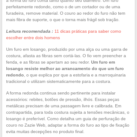
a forma do furo conta tanto quanto seu diâmetro. Um furo
perfeitamente redondo, como o de um cortador ou de uma
furadeira, remove material. O couro ao redor do furo não tem
mais fibra de suporte, o que o torna mais frágil sob tração.
Leitura recomendada :
11 dicas práticas para saber como
escolher entre dois homens
Um furo em losango, produzido por uma alça ou uma garra de
costura, afasta as fibras sem cortá-las. O fio vem preencher a
fenda, e as fibras se apertam ao seu redor.
Um furo em
losango resiste melhor ao arrancamento do que um furo
redondo
, o que explica por que a estofaria e a marroquinaria
tradicional o utilizam sistematicamente para a costura.
A forma redonda continua sendo pertinente para instalar
acessórios: rebites, botões de pressão, ilhós. Essas peças
metálicas precisam de uma passagem livre e calibrada. Em
contrapartida, para toda costura sujeita a tensões mecânicas, o
losango é preferível. Como detalha um guia de perfuração de
couro no Zazie Web, adaptar a forma do furo ao tipo de fixação
evita muitas decepções no produto final.